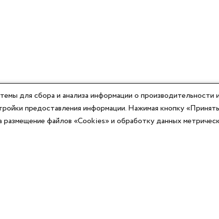
темы для сбора и анализа информации о производительности и
астройки предоставления информации. Нажимая кнопку «Принять
на размещение файлов «Cookies» и обработку данных метричес
Компания
Юридическая информация
О компании
Договор-оферты
Контакты
Политики конфиденциальности
Реквизиты
Согласие на информационную рассылку