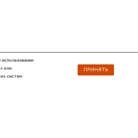
 использовании
» или
ПРИНЯТЬ
ких систем
Документы
Скачать документы
Прайс
Прайс
Каталог ГОФРОМАТИК
Каталог ГОФРОМАТИК
API для импорта товаров