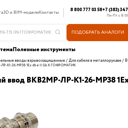
8 800 777 03 58
+7 (383) 34
та
3D и BIM-модели
Контакты
Пн-Пт с 8:0
ПОДОБРАТЬ
АНАЛОГИ
стема
Полезные инструменты
бельные вводы взрывозащищенные
Для кабеля в металлорукаве
В
-ЛР-К1-26-МР38 1Ex db e II Gb X ГОФРОМАТИК
ый ввод ВКВ2МР-ЛР-К1-26-МР38 1E