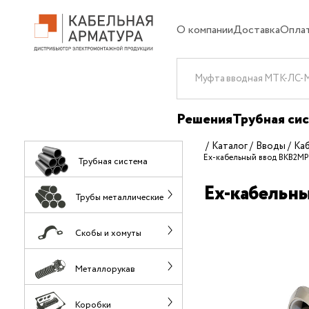
О компании
Доставка
Опла
Решения
Трубная си
Каталог
Вводы
Ка
Ех-кабельный ввод ВКВ2МР
Трубная система
Ех-кабельн
Трубы металлические
Скобы и хомуты
Металлорукав
Коробки