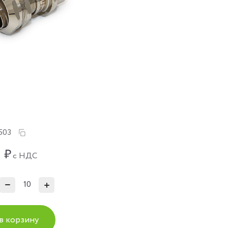
503
₽
с НДС
в корзину