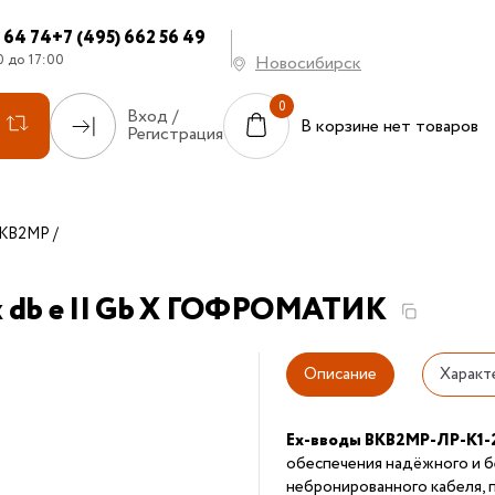
7 64 74
+7 (495) 662 56 49
0 до 17:00
Новосибирск
Вход /
В корзине нет товаров
Регистрация
КВ2МР
x db e II Gb X ГОФРОМАТИК
Описание
Характ
Ex-вводы ВКВ2МР-ЛР-K1-
обеспечения надёжного и б
небронированного кабеля, 