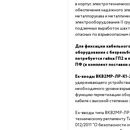
в корпус электротехническо
обеспечения надёжного эл
металлорукава и металличе
электрооборудования II гру
подземных выработок шахт 
опасных по взрывоопасным 
Для фиксации кабельного
оборудования с безрезь
потребуется гайка ГП2 и
ПФ (в комплект поставки 
Ex-вводы ВКВ2МР-ЛР-K1-
удерживающего устройства
необходимого уровня взры
функцию герметизации обор
кабеля с высокой степенью
Ex-вводы типа ВКВ2МР-ЛР
техническому регламенту 
012/2011 "О безопасности 