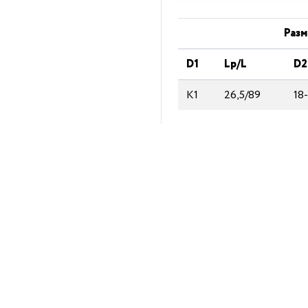
Разм
D1
Lp/L
D2
К1
26,5/89
18