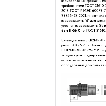
взрывоопасных средах" и из
требованиями ГОСТ 31610.0
2013, ГОСТ Р МЭК 60079-7-2
99856433-2021, имеют вид 
взрывозащиты "d" для элек
уровнем взрывозащиты Gb 
db
е II Gb X
по ГОСТ 31610
Ex-вводы типа ВКВ2МР-ЛР
резьбой K (NPT). В констр
ВКВ2МР-ЛР-K1-26-МР38 пр
заглушка для поддержания
взрывозащиты и высокой ст
оборудования до момента м