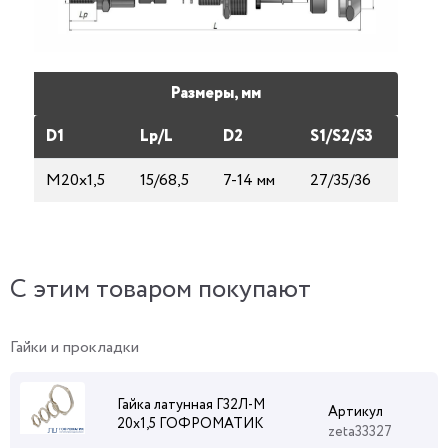
Размеры, мм
D1
Lp/L
D2
S1/S2/S3
М20х1,5
15/68,5
7-14 мм
27/35/36
C этим товаром покупают
Гайки и прокладки
Гайка латунная Г32Л-М
Артикул
20х1,5 ГОФРОМАТИК
zeta33327