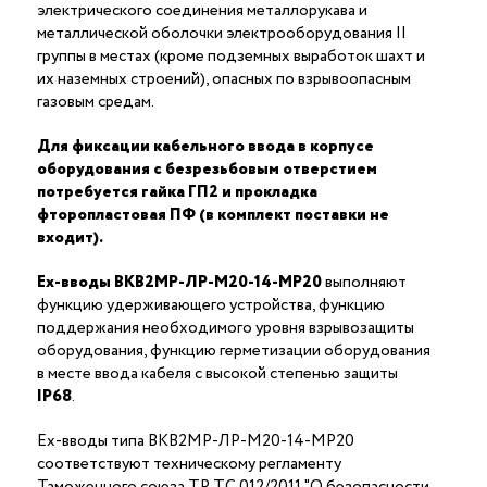
электрического соединения металлорукава и
металлической оболочки электрооборудования II
группы в местах (кроме подземных выработок шахт и
их наземных строений), опасных по взрывоопасным
газовым средам.
Для фиксации кабельного ввода в корпусе
оборудования с безрезьбовым отверстием
потребуется гайка ГП2 и прокладка
фторопластовая ПФ (в комплект поставки не
входит).
Ex-вводы ВКВ2МР-ЛР-М20-14-МР20
выполняют
функцию удерживающего устройства, функцию
поддержания необходимого уровня взрывозащиты
оборудования, функцию герметизации оборудования
в месте ввода кабеля с высокой степенью защиты
IP68
.
Ex-вводы типа ВКВ2МР-ЛР-М20-14-МР20
соответствуют техническому регламенту
Таможенного союза ТР ТС 012/2011 "О безопасности