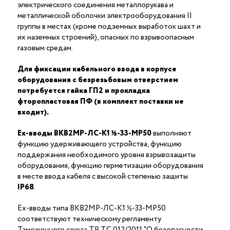
электрического соединения металлорукава и
металлической оболочки электрооборудования II
группы в местах (кроме подземных выработок шахт и
их наземных строений), опасных по взрывоопасным
газовым средам.
Для фиксации кабельного ввода в корпусе
оборудования с безрезьбовым отверстием
потребуется гайка ГП2 и прокладка
фторопластовая ПФ (в комплект поставки не
входит).
Ex-вводы ВКВ2МР-ЛС-K1 ½-33-МР50
выполняют
функцию удерживающего устройства, функцию
поддержания необходимого уровня взрывозащиты
оборудования, функцию герметизации оборудования
в месте ввода кабеля с высокой степенью защиты
IP68
.
Ex-вводы типа ВКВ2МР-ЛС-K1 ½-33-МР50
соответствуют техническому регламенту
Таможенного союза ТР ТС 012/2011 "О безопасности