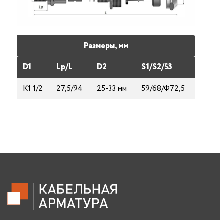
Размеры, мм
D1
Lp/L
D2
S1/S2/S3
K1 1/2
27,5/94
25-33 мм
59/68/Ф72,5