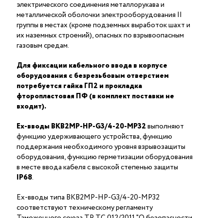
электрического соединения металлорукава и
металлической оболочки электрооборудования II
группы в местах (кроме подземных выработок шахт и
их наземных строений), опасных по взрывоопасным
газовым средам.
Для фиксации кабельного ввода в корпусе
оборудования с безрезьбовым отверстием
потребуется гайка ГП2 и прокладка
фторопластовая ПФ (в комплект поставки не
входит).
Ex-вводы ВКВ2МР-НР-G3/4-20-МР32
выполняют
функцию удерживающего устройства, функцию
поддержания необходимого уровня взрывозащиты
оборудования, функцию герметизации оборудования
в месте ввода кабеля с высокой степенью защиты
IP68
.
Ex-вводы типа ВКВ2МР-НР-G3/4-20-МР32
соответствуют техническому регламенту
Таможенного союза ТР ТС 012/2011 "О безопасности