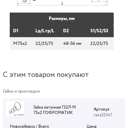
Размеры, мм
D1
Lp/Lтp/L
D2
S1/S2/S3
М75х2
22/25/75
48-56 мм
22/25/75
C этим товаром покупают
Гайки и прокладки
Гайка латунная Г32Л-М
Артикул
75х2 ГОФРОМАТИК
zeta33347
Новосибирск / Всего
Цена