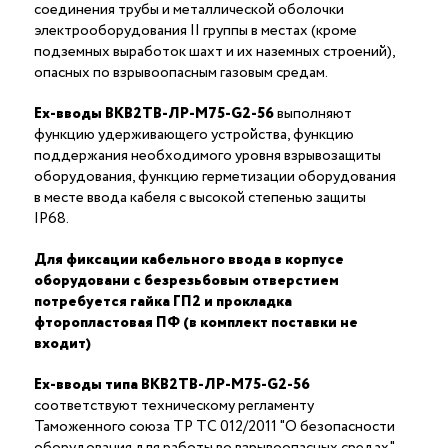
соединения трубы и металлической оболочки
электрооборудования II группы в местах (кроме
подземных выработок шахт и их наземных строений),
опасных по взрывоопасным газовым средам.
Ex-вводы ВКВ2ТВ-ЛР-М75-G2-56
выполняют
функцию удерживающего устройства, функцию
поддержания необходимого уровня взрывозащиты
оборудования, функцию герметизации оборудования
в месте ввода кабеля с высокой степенью защиты
IP68.
Для фиксации кабельного ввода в корпусе
оборудовани с безрезьбовым отверстием
потребуется гайка ГП2 и прокладка
фторопластовая ПФ (в комплект поставки не
входит)
Ex-вводы типа ВКВ2ТВ-ЛР-М75-G2-56
соответствуют техническому регламенту
Таможенного союза ТР ТС 012/2011 "О безопасности
оборудования для работы во взрывоопасных средах"