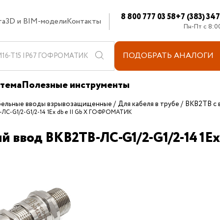
8 800 777 03 58
+7 (383) 34
та
3D и BIM-модели
Контакты
Пн-Пт с 8:0
ПОДОБРАТЬ
АНАЛОГИ
стема
Полезные инструменты
бельные вводы взрывозащищенные
Для кабеля в трубе
ВКВ2ТВ с 
-ЛС-G1/2-G1/2-14 1Ex db e II Gb X ГОФРОМАТИК
ый ввод ВКВ2ТВ-ЛС-G1/2-G1/2-14 1E