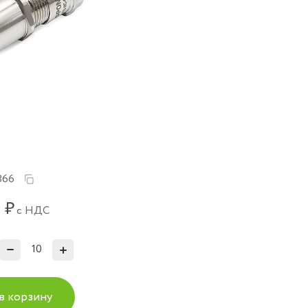
866
₽
с НДС
в корзину