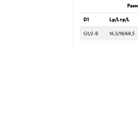
Разм
D1
Lp/Lтp/L
G1/2-B
16,5/18/68,5