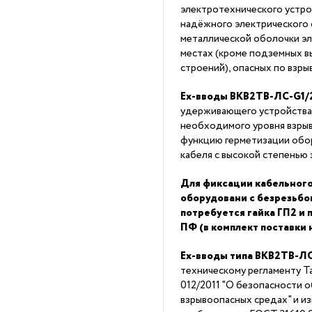
электротехнического устро
надёжного электрического 
металлической оболочки эл
местах (кроме подземных в
строений), опасных по взры
Ex-вводы ВКВ2ТВ-ЛС-G1/2
удерживающего устройства
необходимого уровня взры
функцию герметизации обор
кабеля с высокой степенью 
Для фиксации кабельного
оборудовани с безрезьб
потребуется гайка ГП2 и
ПФ (в комплект поставки 
Ex-вводы типа ВКВ2ТВ-ЛС
техническому регламенту 
012/2011 "О безопасности 
взрывоопасных средах" и из