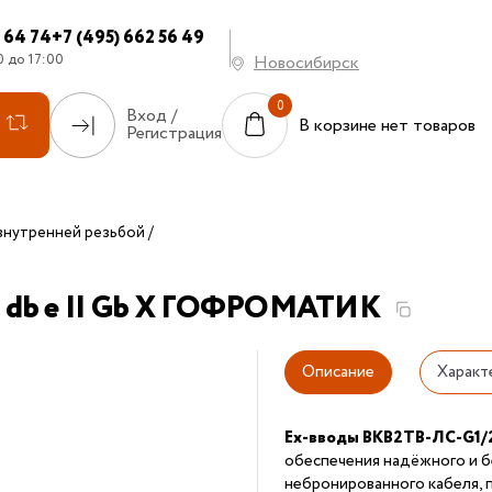
7 64 74
+7 (495) 662 56 49
0 до 17:00
Новосибирск
Вход /
В корзине нет товаров
Регистрация
внутренней резьбой
x db e II Gb X ГОФРОМАТИК
Описание
Характ
Ex-вводы ВКВ2ТВ-ЛС-G1/2
обеспечения надёжного и б
небронированного кабеля, 