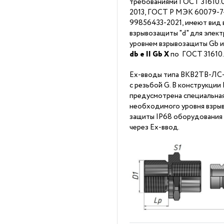
требованиями ГОСТ 31610.0
2013, ГОСТ Р МЭК 60079-7-2
99856433-2021, имеют вид 
взрывозащиты "d" для элек
уровнем взрывозащиты Gb 
db
е II Gb X
по ГОСТ 31610
Ex-вводы типа ВКВ2ТВ-ЛС-
с резьбой G. В конструкци
предусмотрена специальна
необходимого уровня взрыв
защиты IP68 оборудования
через Ex-ввод.