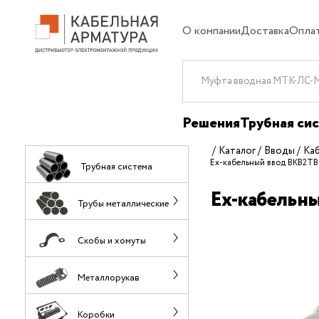
О компании
Доставка
Опла
Решения
Трубная си
Каталог
Вводы
Ка
Ех-кабельный ввод ВКВ2ТВ
Трубная система
Ех-кабельн
Трубы металлические
Скобы и хомуты
Металлорукав
Коробки