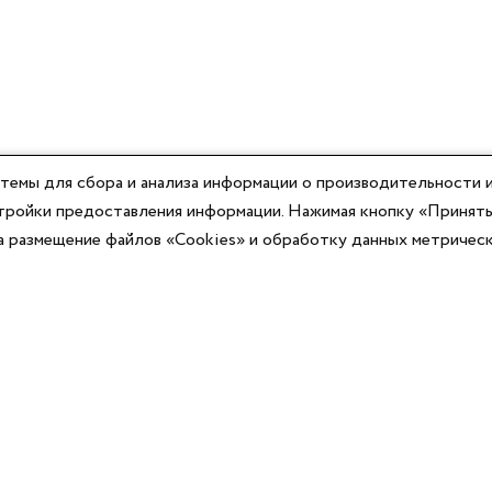
темы для сбора и анализа информации о производительности и
астройки предоставления информации. Нажимая кнопку «Принять
на размещение файлов «Cookies» и обработку данных метричес
Компания
Юридическая информация
О компании
Договор-оферты
Контакты
Политики конфиденциальности
Реквизиты
Согласие на информационную рассылку
Оплата
Согласие на обработку ПД