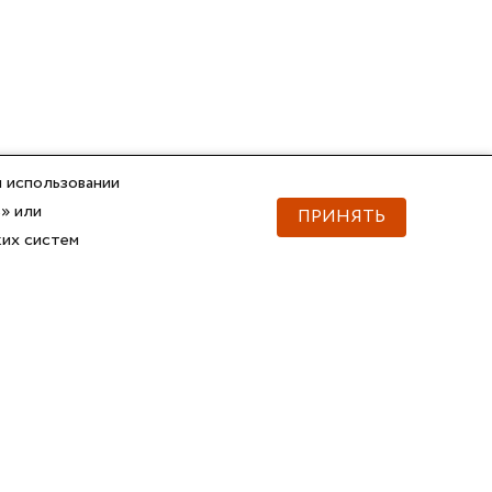
 использовании
» или
ПРИНЯТЬ
ких систем
Документы
Скачать документы
Прайс
Прайс
Каталог ГОФРОМАТИК
Каталог ГОФРОМАТИК
API для импорта товаров
Справочник