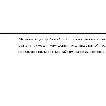
Мы используем файлы «Cookies» и метрические сис
сайта, а также для улучшения и индивидуальной н
продолжая пользоваться сайтом, вы соглашаетесь 
8 (800) 777-03-58
8 (495) 662-56-49
8 (383) 347-64-74
Режим работы:
Написать директору
Пн-Пт с 8:00 до 17:00