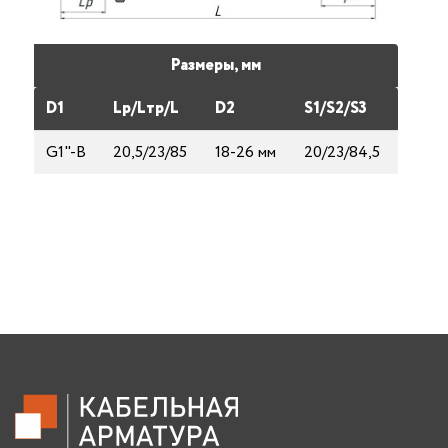
Размеры, мм
D1
Lp/Lтp/L
D2
S1/S2/S3
G1"-B
20,5/23/85
18-26 мм
20/23/84,5