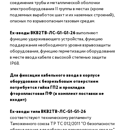
соединения трубы и металлической оболочки
электрооборудования II группы в местах (кроме
подземных выработок шахт и их наземных строений),
опасных по взрывоопасным газовым средам.
Ex-вводы ВКВ2ТВ-ЛС-G1-G1-26
выполняют
функцию удерживающего устройства, функцию
поддержания необходимого уровня взрывозащиты
оборудования, функцию герметизации оборудования
в месте ввода кабеля с высокой степенью защиты
IP68.
Для фиксации кабельного ввода в корпусе
оборудовани с безрезьбовым отверстием
потребуется гайка ГП2 и прокладка
фторопластовая ПФ (в комплект поставки не
входит)
Ex-вводы типа ВКВ2ТВ-ЛС-G1-G1-26
соответствуют техническому регламенту
Таможенного союза ТР ТС 012/2011 "О безопасности
оборудования для работы во взрывоопасных средах"