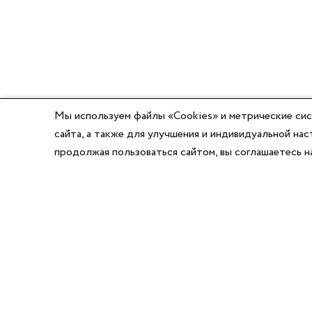
Мы используем файлы «Cookies» и метрические сис
сайта, а также для улучшения и индивидуальной н
продолжая пользоваться сайтом, вы соглашаетесь 
8 (800) 777-03-58
8 (495) 662-56-49
8 (383) 347-64-74
Режим работы:
Написать директору
Пн-Пт с 8:00 до 17:00