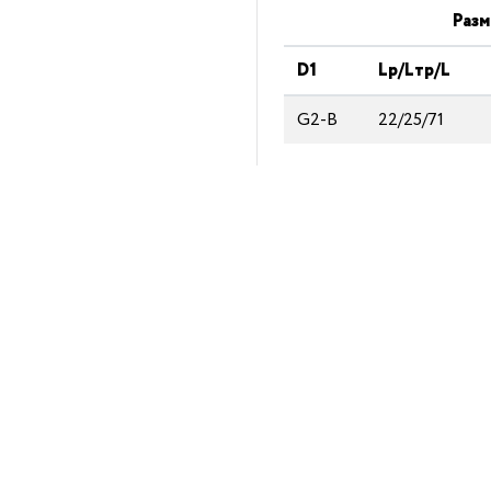
Разм
D1
Lp/Lтp/L
G2-B
22/25/71