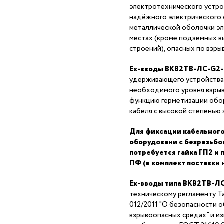
электротехнического устро
надёжного электрического 
металлической оболочки эл
местах (кроме подземных в
строений), опасных по взры
Ex-вводы ВКВ2ТВ-ЛС-G2-
удерживающего устройства
необходимого уровня взры
функцию герметизации обор
кабеля с высокой степенью 
Для фиксации кабельного
оборудовани с безрезьб
потребуется гайка ГП2 и
ПФ (в комплект поставки 
Ex-вводы типа ВКВ2ТВ-ЛС
техническому регламенту 
012/2011 "О безопасности 
взрывоопасных средах" и из