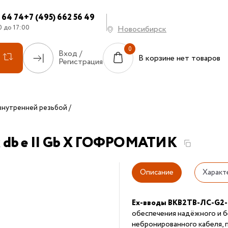
7 64 74
+7 (495) 662 56 49
0 до 17:00
Новосибирск
Вход /
В корзине нет товаров
Регистрация
внутренней резьбой
x db e II Gb X ГОФРОМАТИК
Описание
Характ
Ex-вводы ВКВ2ТВ-ЛС-G2-
обеспечения надёжного и б
небронированного кабеля, 