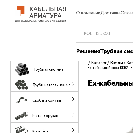
О компании
Доставка
Опла
Решения
Трубная си
Каталог
Вводы
Ка
Ех-кабельный ввод ВКВ2ТВ
Трубная система
Ех-кабельн
Трубы металлические
Скобы и хомуты
Металлорукав
Коробки