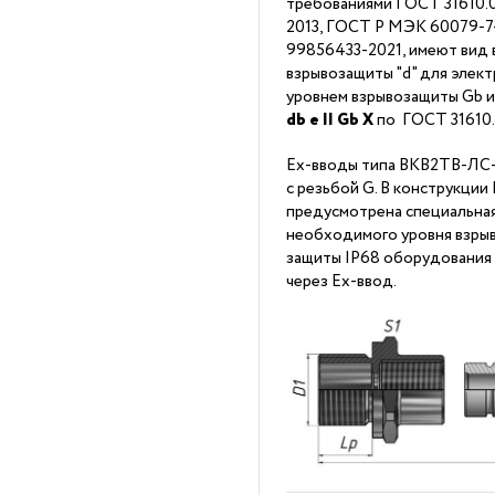
требованиями ГОСТ 31610.0
2013, ГОСТ Р МЭК 60079-7-2
99856433-2021, имеют вид 
взрывозащиты "d" для элек
уровнем взрывозащиты Gb 
db
е II Gb X
по ГОСТ 31610
Ex-вводы типа ВКВ2ТВ-ЛС-
с резьбой G. В конструкци
предусмотрена специальна
необходимого уровня взрыв
защиты IP68 оборудования
через Ex-ввод.