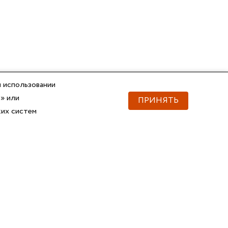
 использовании
» или
ПРИНЯТЬ
ких систем
Документы
Скачать документы
Прайс
Прайс
Каталог ГОФРОМАТИК
Каталог ГОФРОМАТИК
API для импорта товаров
Справочник