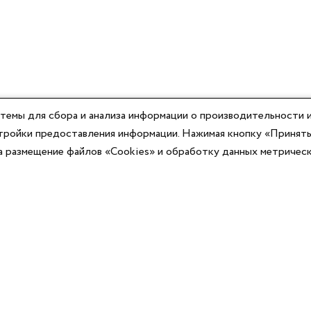
темы для сбора и анализа информации о производительности и
астройки предоставления информации. Нажимая кнопку «Принять
на размещение файлов «Cookies» и обработку данных метричес
Компания
Юридическая информация
О компании
Договор-оферты
Контакты
Политики конфиденциальности
Реквизиты
Согласие на информационную рассылку
Оплата
Согласие на обработку ПД