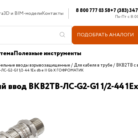
8 800 777 03 58
+7 (383) 34
та
3D и BIM-модели
Контакты
Пн-Пт с 8:0
ПОДОБРАТЬ
АНАЛОГИ
стема
Полезные инструменты
бельные вводы взрывозащищенные
Для кабеля в трубе
ВКВ2ТВ с 
-ЛС-G2-G1 1/2-44 1Ex db e II Gb X ГОФРОМАТИК
ый ввод ВКВ2ТВ-ЛС-G2-G1 1/2-44 1E