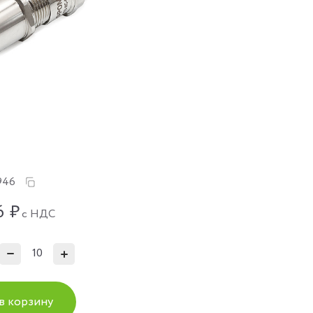
946
6
₽
с НДС
в корзину