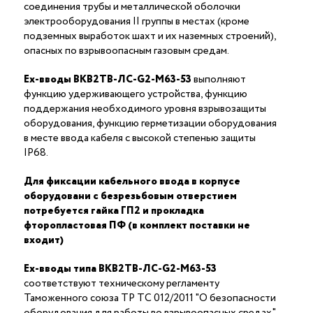
соединения трубы и металлической оболочки
электрооборудования II группы в местах (кроме
подземных выработок шахт и их наземных строений),
опасных по взрывоопасным газовым средам.
Ex-вводы ВКВ2ТВ-ЛС-G2-М63-53
выполняют
функцию удерживающего устройства, функцию
поддержания необходимого уровня взрывозащиты
оборудования, функцию герметизации оборудования
в месте ввода кабеля с высокой степенью защиты
IP68.
Для фиксации кабельного ввода в корпусе
оборудовани с безрезьбовым отверстием
потребуется гайка ГП2 и прокладка
фторопластовая ПФ (в комплект поставки не
входит)
Ex-вводы типа ВКВ2ТВ-ЛС-G2-М63-53
соответствуют техническому регламенту
Таможенного союза ТР ТС 012/2011 "О безопасности
оборудования для работы во взрывоопасных средах"