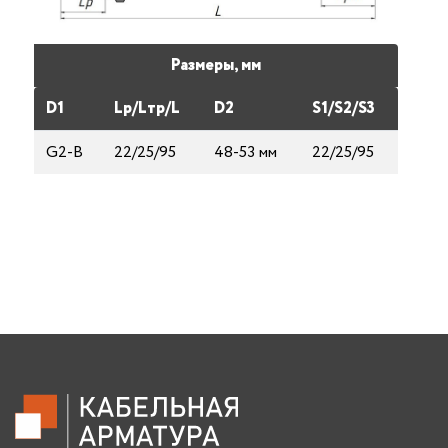
Размеры, мм
D1
Lp/Lтp/L
D2
S1/S2/S3
G2-В
22/25/95
48-53 мм
22/25/95