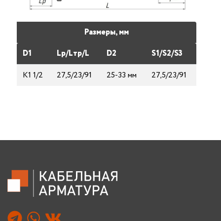
Размеры, мм
D1
Lp/Lтp/L
D2
S1/S2/S3
K1 1/2
27,5/23/91
25-33 мм
27,5/23/91