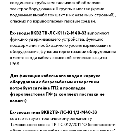
соединения трубы и металлической оболочки
электрооборудования II группы в местах (кроме
подземных выработок шахт и их наземных строений),
опасных по взрывоопасным газовым средам.
Ex-вводы ВКВ2ТВ-ЛС-К1 1/2-М40-33
выполняют
функцию удерживающего устройства, функцию
поддержания необходимого уровня взрывозащиты
оборудования, функцию герметизации оборудования
в месте ввода кабеля с высокой степенью защиты
IP68.
Для фиксации кабельного ввода в корпусе
оборудовани с безрезьбовым отверстием
потребуется гайка ГП2 и прокладка
фторопластовая ПФ (в комплект поставки не
входит)
Ex-вводы типа ВКВ2ТВ-ЛС-К1 1/2-М40-33
соответствуют техническому регламенту
Таможенного союза ТР ТС 012/2011 "О безопасности
оборудования для работы во взрывоопасных средах"