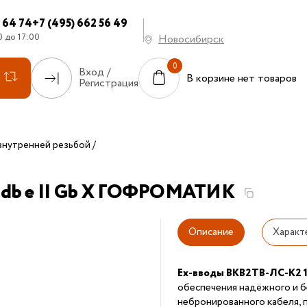
7 64 74
+7 (495) 662 56 49
0 до 17:00
Новосибирск
Вход /
В корзине нет товаров
Регистрация
внутренней резьбой
x db e II Gb X ГОФРОМАТИК
Описание
Характ
Ex-вводы ВКВ2ТВ-ЛС-К2 1
обеспечения надёжного и б
небронированного кабеля, 