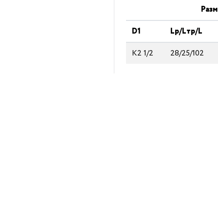
Разм
D1
Lp/Lтp/L
K2 1/2
28/25/102