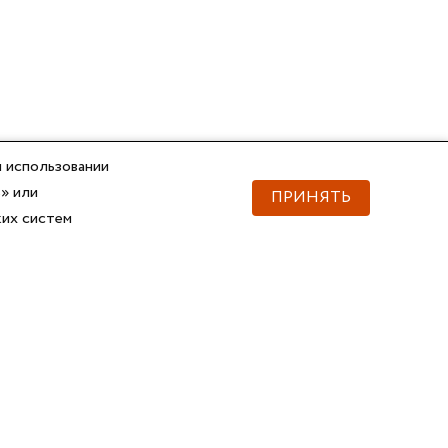
 использовании
» или
ПРИНЯТЬ
ких систем
Документы
Скачать документы
Прайс
Прайс
Каталог ГОФРОМАТИК
Каталог ГОФРОМАТИК
API для импорта товаров
Справочник