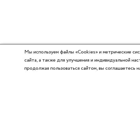
Мы используем файлы «Cookies» и метрические сис
сайта, а также для улучшения и индивидуальной н
продолжая пользоваться сайтом, вы соглашаетесь 
8 (800) 777-03-58
8 (495) 662-56-49
8 (383) 347-64-74
Режим работы:
Написать директору
Пн-Пт с 8:00 до 17:00