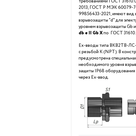
требованиями ГОСТ 31610.0
2013, ГОСТ Р МЭК 60079-7-2
99856433-2021, имеют вид 
взрывозащиты "d" для элек
уровнем взрывозащиты Gb 
db
е II Gb X
по ГОСТ 31610
Ex-вводы типа ВКВ2ТВ-ЛС-К
с резьбой K (NPT). В конс
предусмотрена специальна
необходимого уровня взрыв
защиты IP68 оборудования
через Ex-ввод.