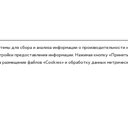
темы для сбора и анализа информации о производительности и
астройки предоставления информации. Нажимая кнопку «Принять
на размещение файлов «Cookies» и обработку данных метричес
Компания
Юридическая информация
О компании
Договор-оферты
Контакты
Политики конфиденциальности
Реквизиты
Согласие на информационную рассылку
Оплата
Согласие на обработку ПД