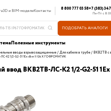
8 800 777 03 58
+7 (383) 34
та
3D и BIM-модели
Контакты
Пн-Пт с 8:0
ПОДОБРАТЬ
АНАЛОГИ
стема
Полезные инструменты
бельные вводы взрывозащищенные
Для кабеля в трубе
ВКВ2ТВ с 
-ЛС-К2 1/2-G2-51 1Ex db e II Gb X ГОФРОМАТИК
й ввод ВКВ2ТВ-ЛС-К2 1/2-G2-51 1E