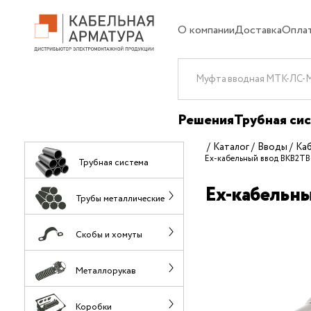
О компании
Доставка
Опла
Решения
Трубная си
Каталог
Вводы
Ка
Ех-кабельный ввод ВКВ2ТВ
Трубная система
Ех-кабельны
Трубы металлические
Скобы и хомуты
Металлорукав
Коробки