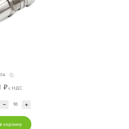
114
1
₽
с НДС
в корзину