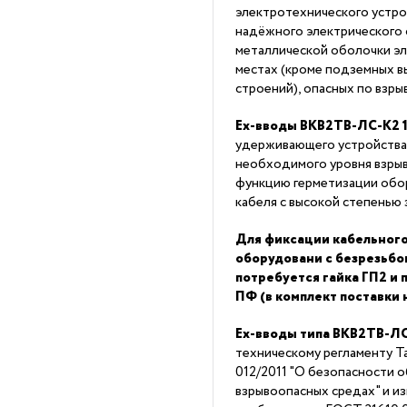
электротехнического устро
надёжного электрического 
металлической оболочки эл
местах (кроме подземных в
строений), опасных по взры
Ex-вводы ВКВ2ТВ-ЛС-К2 1
удерживающего устройства
необходимого уровня взры
функцию герметизации обор
кабеля с высокой степенью 
Для фиксации кабельного
оборудовани с безрезьб
потребуется гайка ГП2 и
ПФ (в комплект поставки 
Ex-вводы типа ВКВ2ТВ-ЛС
техническому регламенту 
012/2011 "О безопасности 
взрывоопасных средах" и из