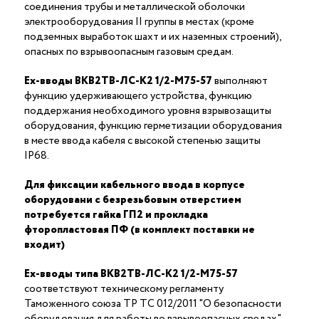
соединения трубы и металлической оболочки
электрооборудования II группы в местах (кроме
подземных выработок шахт и их наземных строений),
опасных по взрывоопасным газовым средам.
Ex-вводы ВКВ2ТВ-ЛС-К2 1/2-М75-57
выполняют
функцию удерживающего устройства, функцию
поддержания необходимого уровня взрывозащиты
оборудования, функцию герметизации оборудования
в месте ввода кабеля с высокой степенью защиты
IP68.
Для фиксации кабельного ввода в корпусе
оборудовани с безрезьбовым отверстием
потребуется гайка ГП2 и прокладка
фторопластовая ПФ (в комплект поставки не
входит)
Ex-вводы типа ВКВ2ТВ-ЛС-К2 1/2-М75-57
соответствуют техническому регламенту
Таможенного союза ТР ТС 012/2011 "О безопасности
оборудования для работы во взрывоопасных средах"