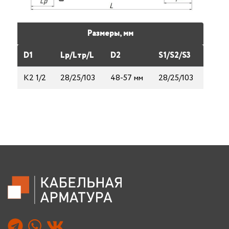
Размеры, мм
D1
Lp/Lтp/L
D2
S1/S2/S3
K2 1/2
28/25/103
48-57 мм
28/25/103