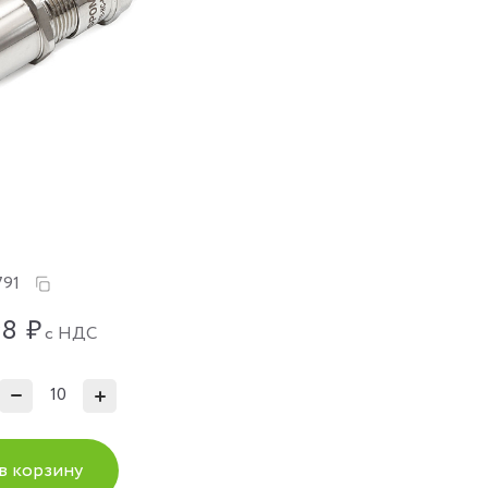
791
98
₽
с НДС
в корзину