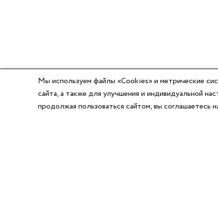
Мы используем файлы «Cookies» и метрические сис
сайта, а также для улучшения и индивидуальной н
продолжая пользоваться сайтом, вы соглашаетесь 
8 (800) 777-03-58
8 (495) 662-56-49
8 (383) 347-64-74
Режим работы:
Написать директору
Пн-Пт с 8:00 до 17:00