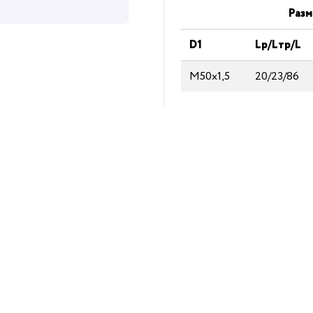
Разм
D1
Lp/Lтp/L
М50х1,5
20/23/86