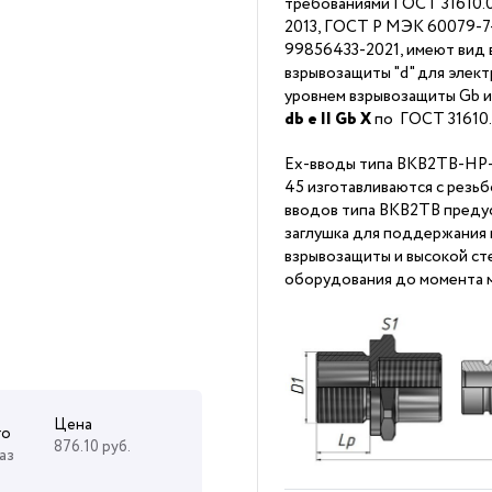
требованиями ГОСТ 31610.0
2013, ГОСТ Р МЭК 60079-7-2
99856433-2021, имеют вид 
взрывозащиты "d" для элек
уровнем взрывозащиты Gb 
db
е II Gb X
по ГОСТ 31610
Ex-вводы типа ВКВ2ТВ-Н
45 изготавливаются с резьб
вводов типа ВКВ2ТВ преду
заглушка для поддержания
взрывозащиты и высокой ст
оборудования до момента м
Цена
го
876.10 руб.
аз