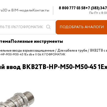
8 800 777 03 58
+7 (383) 34
та
3D и BIM-модели
Контакты
Пн-Пт с 8:0
ПОДОБРАТЬ
АНАЛОГИ
стема
Полезные инструменты
бельные вводы взрывозащищенные
Для кабеля в трубе
ВКВ2ТВ с 
В-НР-М50-М50-45 1Ex db e II Gb X ГОФРОМАТИК
ый ввод ВКВ2ТВ-НР-М50-М50-45 1E