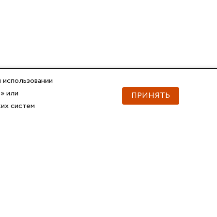
 использовании
» или
ПРИНЯТЬ
ких систем
Документы
Скачать документы
Прайс
Прайс
Каталог ГОФРОМАТИК
Каталог ГОФРОМАТИК
API для импорта товаров
Справочник