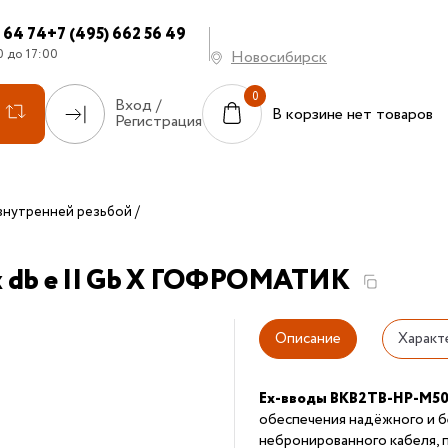
7 64 74
+7 (495) 662 56 49
0 до 17:00
Новосибирск
Вход /
В корзине нет товаров
Регистрация
внутренней резьбой
x db e II Gb X ГОФРОМАТИК
Описание
Характ
Ex-вводы ВКВ2ТВ-НР-М5
обеспечения надёжного и б
небронированного кабеля, 