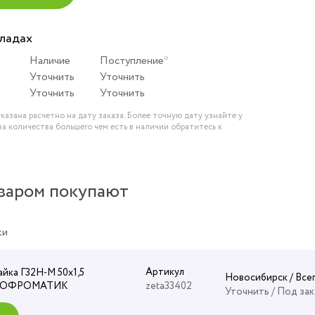
кладах
Наличие
Поступление*
Уточнить
Уточнить
Уточнить
Уточнить
казана расчетно на дату заказа. Более точную дату узнайте у
за количества большего чем есть в наличии обратитесь к
варом покупают
ки
Артикул
айка Г32Н-М 50х1,5
Новосибирск / Все
ГОФРОМАТИК
zeta33402
Уточнить
/ Под зак