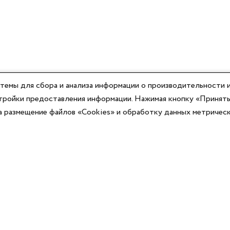
темы для сбора и анализа информации о производительности и
астройки предоставления информации. Нажимая кнопку «Принять
на размещение файлов «Cookies» и обработку данных метричес
Компания
Юридическая информация
О компании
Договор-оферты
Контакты
Политики конфиденциальности
Реквизиты
Согласие на информационную рассылку
Оплата
Согласие на обработку ПД