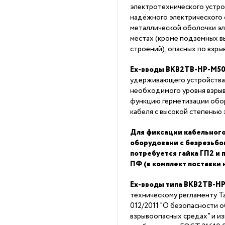
электротехнического устро
надёжного электрического 
металлической оболочки эл
местах (кроме подземных в
строений), опасных по взры
Ex-вводы ВКВ2ТВ-НР-М5
удерживающего устройства
необходимого уровня взры
функцию герметизации обор
кабеля с высокой степенью 
Для фиксации кабельного
оборудовани с безрезьб
потребуется гайка ГП2 и
ПФ (в комплект поставки 
Ex-вводы типа ВКВ2ТВ-Н
техническому регламенту 
012/2011 "О безопасности 
взрывоопасных средах" и из