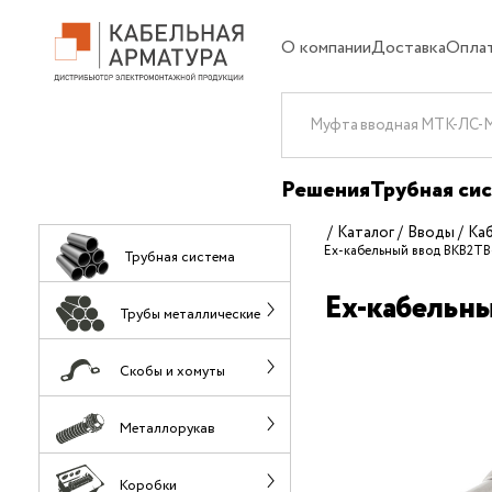
О компании
Доставка
Опла
Решения
Трубная си
Каталог
Вводы
Ка
Ех-кабельный ввод ВКВ2Т
Трубная система
Ех-кабельн
Трубы металлические
Скобы и хомуты
Металлорукав
Коробки