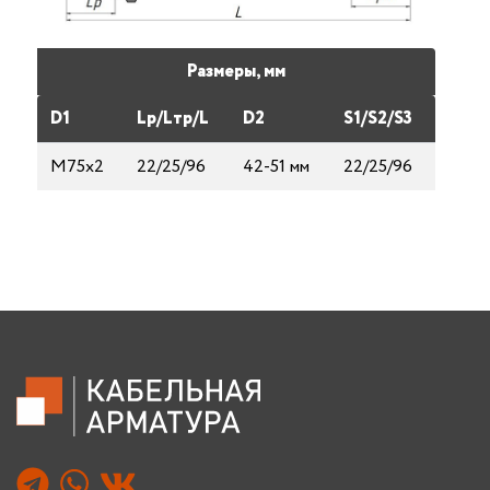
Размеры, мм
D1
Lp/Lтp/L
D2
S1/S2/S3
М75х2
22/25/96
42-51 мм
22/25/96