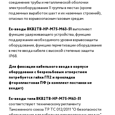
соединения трубы и металлической оболочки
электрооборудования II группы в местах (кроме
подземных выработок шахт и их наземных строений),
опасных по взрывоопасным газовым средам.
Ex-вводы ВКВ2ТВ-НР-М75-М63-51
выполняют
функцию удерживающего устройства, функцию
поддержания необходимого уровня взрывозащиты
оборудования, функцию герметизации оборудования
в месте ввода кабеля с высокой степенью защиты
IP68.
Для фиксации кабельного ввода в корпусе
оборудовани с безрезьбовым отверстием
потребуется гайка ГП2 и прокладка
фторопластовая ПФ (в комплект поставки не
входит)
Ex-вводы типа ВКВ2ТВ-НР-М75-М63-51
соответствуют техническому регламенту
Таможенного союза ТР ТС 012/2011 "О безопасности
оборудования для работы во взрывоопасных средах"