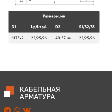
Размеры, мм
D1
Lp/Lтp/L
D2
S1/S2/S3
М75х2
22/25/96
48-57 мм
22/25/96