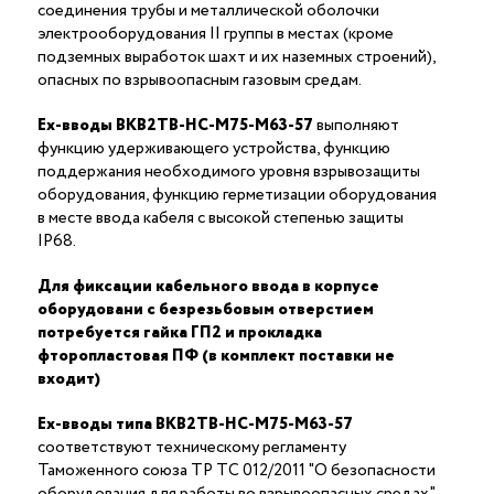
соединения трубы и металлической оболочки
электрооборудования II группы в местах (кроме
подземных выработок шахт и их наземных строений),
опасных по взрывоопасным газовым средам.
Ex-вводы ВКВ2ТВ-НС-М75-М63-57
выполняют
функцию удерживающего устройства, функцию
поддержания необходимого уровня взрывозащиты
оборудования, функцию герметизации оборудования
в месте ввода кабеля с высокой степенью защиты
IP68.
Для фиксации кабельного ввода в корпусе
оборудовани с безрезьбовым отверстием
потребуется гайка ГП2 и прокладка
фторопластовая ПФ (в комплект поставки не
входит)
Ex-вводы типа ВКВ2ТВ-НС-М75-М63-57
соответствуют техническому регламенту
Таможенного союза ТР ТС 012/2011 "О безопасности
оборудования для работы во взрывоопасных средах"