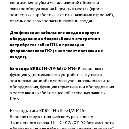
соединения трубы и металлической оболочки
электрооборудования II группы в местах (кроме
подземных выработок шахт и их наземных строений),
опасных по взрывоопасным газовым средам.
Для фиксации кабельного ввода в корпусе
оборудовании с безрезьбовым отверстием
потребуется гайка ГП2 и прокладка
фторопластовая ПФ (в комплект поставки не
входит).
Ex-вводы ВКВ2ТН-ЛР-G1/2-М16-9
выполняют
функцию удерживающего устройства, функцию
поддержания необходимого уровня взрывозащиты
оборудования, функцию герметизации оборудования
в месте ввода кабеля с высокой степенью защиты
IP68.
Ex-вводы типа ВКВ2ТН-ЛР-G1/2-М16-
9соответствуют техническому регламенту
Таможенного союза ТР ТС 012/2011 "О безопасности
оборудования для работы во взрывоопасных средах"