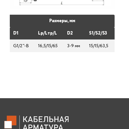
Размеры, мм
D1
Lp/Lтp/L
D2
S1/S2/S3
G1/2"-В
16,5/15/65
3-9 мм
15/15/63,5