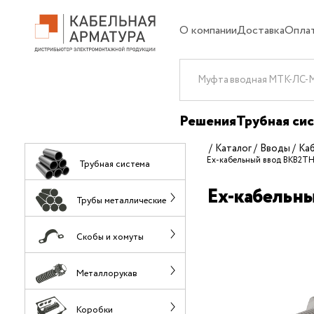
О компании
Доставка
Опла
Решения
Трубная си
Каталог
Вводы
Ка
Ех-кабельный ввод ВКВ2ТН
Трубная система
Ех-кабельн
Трубы металлические
Скобы и хомуты
Металлорукав
Коробки