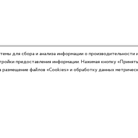
темы для сбора и анализа информации о производительности и
астройки предоставления информации. Нажимая кнопку «Принять
на размещение файлов «Cookies» и обработку данных метричес
Компания
Юридическая информация
О компании
Договор-оферты
Контакты
Политики конфиденциальности
Реквизиты
Согласие на информационную рассылку