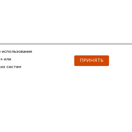
 использовании
» или
ПРИНЯТЬ
ких систем
Документы
Скачать документы
Прайс
Прайс
Каталог ГОФРОМАТИК
Каталог ГОФРОМАТИК
API для импорта товаров