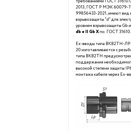
требованиями ГОСТ 31610.0
2013, ГОСТ Р МЭК 60079-7-2
99856433-2021, имеют вид 
взрывозащиты "d" для элек
уровнем взрывозащиты Gb 
db
е II Gb X
по ГОСТ 31610
Ex-вводы типа ВКВ2ТН-ЛР
20 изготавливаются с резьб
типа ВКВ2ТН предусмотрена
поддержания необходимого
высокой степени защиты I
монтажа кабеля через Ex-в