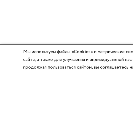
Мы используем файлы «Cookies» и метрические сис
сайта, а также для улучшения и индивидуальной н
продолжая пользоваться сайтом, вы соглашаетесь 
8 (800) 777-03-58
8 (495) 662-56-49
8 (383) 347-64-74
Режим работы:
Написать директору