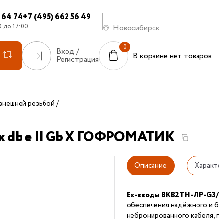
7 64 74
+7 (495) 662 56 49
0 до 17:00
Новосибирск
Вход /
В корзине нет товаров
Регистрация
внешней резьбой
x db e II Gb X ГОФРОМАТИК
Описание
Характ
Ex-вводы ВКВ2ТН-ЛР-G3
обеспечения надёжного и б
небронированного кабеля, 