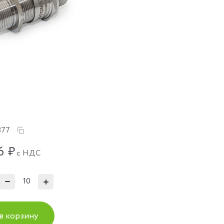
377
6
₽
с НДС
в корзину