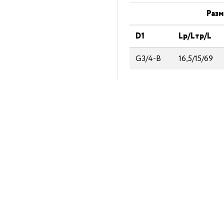
Разм
D1
Lp/Lтp/L
G3/4-В
16,5/15/69