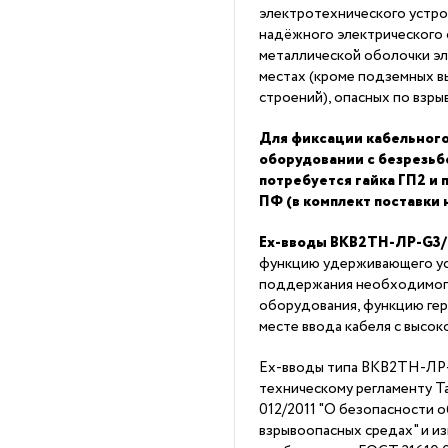
электротехнического устро
надёжного электрического 
металлической оболочки эл
местах (кроме подземных в
строений), опасных по взры
Для фиксации кабельного
оборудовании с безрезь
потребуется гайка ГП2 и
ПФ (в комплект поставки 
Ex-вводы ВКВ2ТН-ЛР-G3
функцию удерживающего ус
поддержания необходимог
оборудования, функцию ге
месте ввода кабеля с высок
Ex-вводы типа ВКВ2ТН-ЛР
техническому регламенту 
012/2011 "О безопасности 
взрывоопасных средах" и из