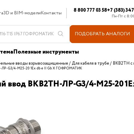
8 800 777 03 58
+7 (383) 34
та
3D и BIM-модели
Контакты
Пн-Пт с 8:0
ПОДОБРАТЬ
АНАЛОГИ
стема
Полезные инструменты
бельные вводы взрывозащищенные
Для кабеля в трубе
ВКВ2ТН с 
-ЛР-G3/4-М25-20 1Ex db e II Gb X ГОФРОМАТИК
ый ввод ВКВ2ТН-ЛР-G3/4-М25-20 1E