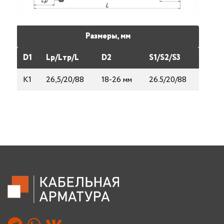
Размеры, мм
D1
Lp/Lтp/L
D2
S1/S2/S3
К1
26,5/20/88
18-26 мм
26.5/20/88