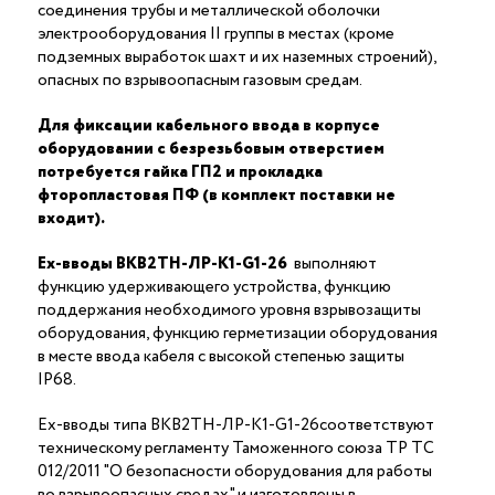
соединения трубы и металлической оболочки
электрооборудования II группы в местах (кроме
подземных выработок шахт и их наземных строений),
опасных по взрывоопасным газовым средам.
Для фиксации кабельного ввода в корпусе
оборудовании с безрезьбовым отверстием
потребуется гайка ГП2 и прокладка
фторопластовая ПФ (в комплект поставки не
входит).
Ex-вводы ВКВ2ТН-ЛР-К1-G1-26
выполняют
функцию удерживающего устройства, функцию
поддержания необходимого уровня взрывозащиты
оборудования, функцию герметизации оборудования
в месте ввода кабеля с высокой степенью защиты
IP68.
Ex-вводы типа ВКВ2ТН-ЛР-К1-G1-26соответствуют
техническому регламенту Таможенного союза ТР ТС
012/2011 "О безопасности оборудования для работы
во взрывоопасных средах" и изготовлены в