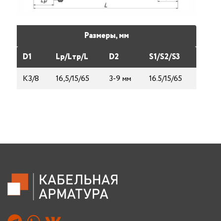
Размеры, мм
D1
Lp/Lтp/L
D2
S1/S2/S3
K3/8
16,5/15/65
3-9 мм
16.5/15/65