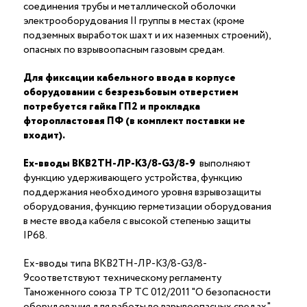
соединения трубы и металлической оболочки
электрооборудования II группы в местах (кроме
подземных выработок шахт и их наземных строений),
опасных по взрывоопасным газовым средам.
Для фиксации кабельного ввода в корпусе
оборудовании с безрезьбовым отверстием
потребуется гайка ГП2 и прокладка
фторопластовая ПФ (в комплект поставки не
входит).
Ex-вводы ВКВ2ТН-ЛР-К3/8-G3/8-9
выполняют
функцию удерживающего устройства, функцию
поддержания необходимого уровня взрывозащиты
оборудования, функцию герметизации оборудования
в месте ввода кабеля с высокой степенью защиты
IP68.
Ex-вводы типа ВКВ2ТН-ЛР-К3/8-G3/8-
9соответствуют техническому регламенту
Таможенного союза ТР ТС 012/2011 "О безопасности
оборудования для работы во взрывоопасных средах"