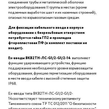
соединения трубы и металлической оболочки
электрооборудования II группы в местах (кроме
подземных выработок шахт и их наземных строений),
опасных по взрывоопасным газовым средам.
Для фиксации кабельного ввода в корпусе
оборудовании с безрезьбовым отверстием
потребуется гайка ГП2 и прокладка
фторопластовая ПФ (в комплект поставки не
входит).
Ex-вводы ВКВ2ТН-ЛС-G1/2-G1/2-14
выполняют
функцию удерживающего устройства, функцию
поддержания необходимого уровня взрывозащиты
оборудования, функцию герметизации оборудования
в месте ввода кабеля с высокой степенью защиты
IP68.
Ex-вводы типа ВКВ2ТН-ЛС-G1/2-G1/2-
14соответствуют техническому регламенту
Таможенного союза ТР ТС 012/2011 "О безопасности
оборудования для работы во взрывоопасных средах"