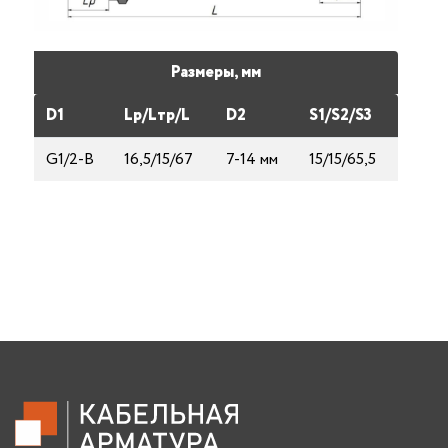
Размеры, мм
D1
Lp/Lтp/L
D2
S1/S2/S3
G1/2-B
16,5/15/67
7-14 мм
15/15/65,5