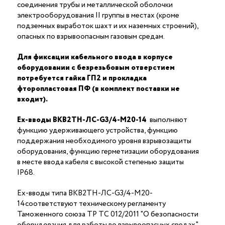
соединения трубы и металлической оболочки
электрооборудования II группы в местах (кроме
подземных выработок шахт и их наземных строений),
опасных по взрывоопасным газовым средам.
Для фиксации кабельного ввода в корпусе
оборудовании с безрезьбовым отверстием
потребуется гайка ГП2 и прокладка
фторопластовая ПФ (в комплект поставки не
входит).
Ex-вводы ВКВ2ТН-ЛС-G3/4-М20-14
выполняют
функцию удерживающего устройства, функцию
поддержания необходимого уровня взрывозащиты
оборудования, функцию герметизации оборудования
в месте ввода кабеля с высокой степенью защиты
IP68.
Ex-вводы типа ВКВ2ТН-ЛС-G3/4-М20-
14соответствуют техническому регламенту
Таможенного союза ТР ТС 012/2011 "О безопасности
оборудования для работы во взрывоопасных средах"