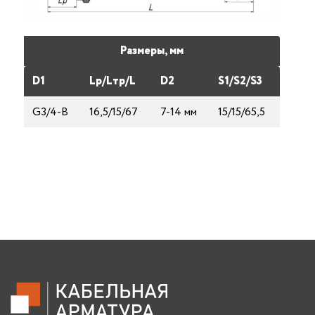
Размеры, мм
D1
Lp/Lтp/L
D2
S1/S2/S3
G3/4-В
16,5/15/67
7-14 мм
15/15/65,5