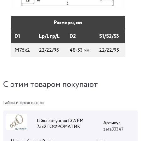
Размеры, мм
D1
Lp/Lтp/L
D2
S1/S2/S3
М75х2
22/22/95
48-53 мм
22/22/95
C этим товаром покупают
Гайки и прокладки
Гайка латунная Г32Л-М
Артикул
75х2 ГОФРОМАТИК
zeta33347