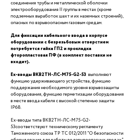
соединения трубы и металлической оболочки
электрооборудования II группы в местах (кроме
подземных выработок шахт и их наземных строений),
опасных по взрывоопасным газовым средам.
Для фиксации кабельного ввода в корпусе
оборудовании с безрезьбовым отверстием
потребуется гайка ГП2 и прокладка
фторопластовая ПФ (в комплект поставки не
входит).
Ex-вводы ВКВ2ТН-ЛС-М75-G2-53
выполняют
функцию удерживающего устройства, функцию
поддержания необходимого уровня взрывозащиты
оборудования, функцию герметизации оборудования
в месте ввода кабеля с высокой степенью защиты
IP68.
Ex-вводы типа ВКВ2ТН-ЛС-М75-G2-
53соответствуют техническому регламенту
Таможенного союза ТР ТС 012/2011 "О безопасности
оборудования для работы во взрывоопасных средах"