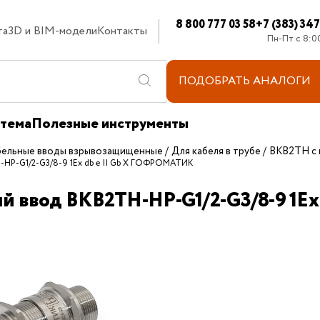
8 800 777 03 58
+7 (383) 34
та
3D и BIM-модели
Контакты
Пн-Пт с 8:0
ПОДОБРАТЬ
АНАЛОГИ
стема
Полезные инструменты
бельные вводы взрывозащищенные
Для кабеля в трубе
ВКВ2ТН с 
-НР-G1/2-G3/8-9 1Ex db e II Gb X ГОФРОМАТИК
ый ввод ВКВ2ТН-НР-G1/2-G3/8-9 1E