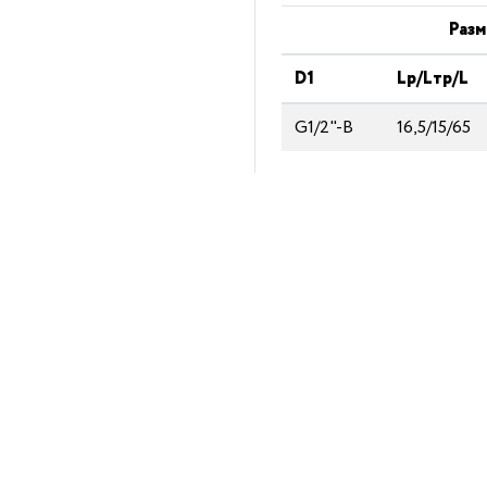
Разм
D1
Lp/Lтp/L
G1/2"-В
16,5/15/65