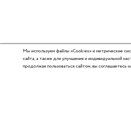
Мы используем файлы «Cookies» и метрические сис
сайта, а также для улучшения и индивидуальной н
продолжая пользоваться сайтом, вы соглашаетесь 
8 (800) 777-03-58
8 (495) 662-56-49
8 (383) 347-64-74
Режим работы:
Написать директору