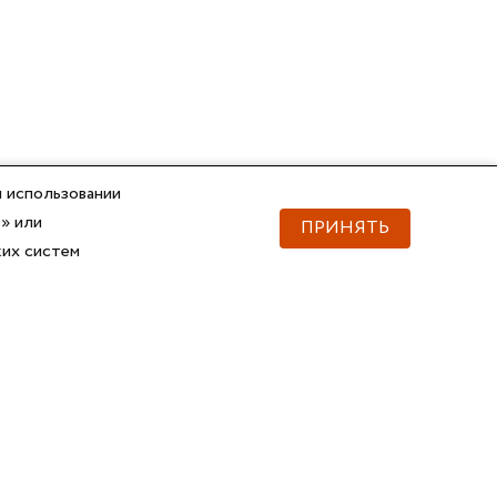
 использовании
» или
ПРИНЯТЬ
ких систем
Документы
Скачать документы
Прайс
Прайс
Каталог ГОФРОМАТИК
Каталог ГОФРОМАТИК
API для импорта товаров