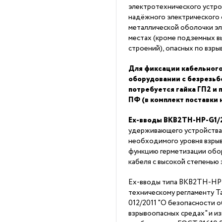
электротехнического устро
надёжного электрического 
металлической оболочки эл
местах (кроме подземных в
строений), опасных по взры
Для фиксации кабельного
оборудовании с безрезь
потребуется гайка ГП2 и
ПФ (в комплект поставки 
Ex-вводы ВКВ2ТН-НР-G1/
удерживающего устройства
необходимого уровня взры
функцию герметизации обор
кабеля с высокой степенью 
Ex-вводы типа ВКВ2ТН-НР
техническому регламенту 
012/2011 "О безопасности 
взрывоопасных средах" и из