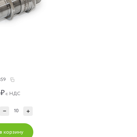
359
₽
с НДС
в корзину