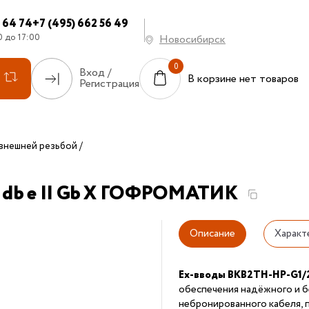
7 64 74
+7 (495) 662 56 49
0 до 17:00
Новосибирск
Вход /
В корзине нет товаров
Регистрация
внешней резьбой
x db e II Gb X ГОФРОМАТИК
Описание
Характ
Ex-вводы ВКВ2ТН-НР-G1/
обеспечения надёжного и б
небронированного кабеля, 