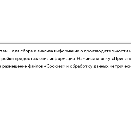
темы для сбора и анализа информации о производительности и
астройки предоставления информации. Нажимая кнопку «Принять
на размещение файлов «Cookies» и обработку данных метричес
Компания
Юридическая информация
О компании
Договор-оферты
Контакты
Политики конфиденциальности
Реквизиты
Согласие на информационную рассылку