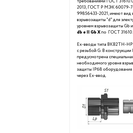
требованиями ГОСТ 31610.0
2013, ГОСТ Р МЭК 60079-7-2
99856433-2021, имеют вид 
взрывозащиты "d" для элек
уровнем взрывозащиты Gb 
db
е II Gb X
по ГОСТ 31610
Ex-вводы типа ВКВ2ТН-НР-
с резьбой G. В конструкци
предусмотрена специальна
необходимого уровня взрыв
защиты IP68 оборудования
через Ex-ввод.