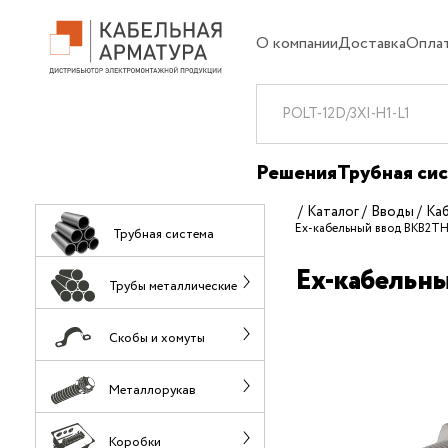
О компании
Доставка
Опла
Решения
Трубная си
Каталог
Вводы
Ка
Ех-кабельный ввод ВКВ2ТН
Трубная система
Ех-кабельн
Трубы металлические
Скобы и хомуты
Металлорукав
Коробки