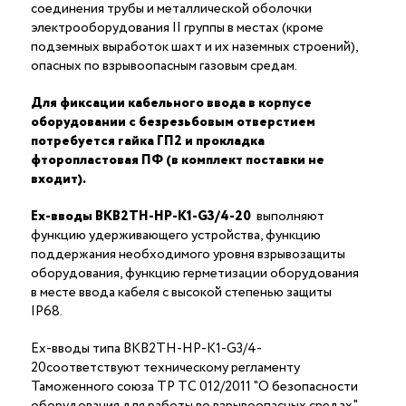
соединения трубы и металлической оболочки
электрооборудования II группы в местах (кроме
подземных выработок шахт и их наземных строений),
опасных по взрывоопасным газовым средам.
Для фиксации кабельного ввода в корпусе
оборудовании с безрезьбовым отверстием
потребуется гайка ГП2 и прокладка
фторопластовая ПФ (в комплект поставки не
входит).
Ex-вводы ВКВ2ТН-НР-К1-G3/4-20
выполняют
функцию удерживающего устройства, функцию
поддержания необходимого уровня взрывозащиты
оборудования, функцию герметизации оборудования
в месте ввода кабеля с высокой степенью защиты
IP68.
Ex-вводы типа ВКВ2ТН-НР-К1-G3/4-
20соответствуют техническому регламенту
Таможенного союза ТР ТС 012/2011 "О безопасности
оборудования для работы во взрывоопасных средах"