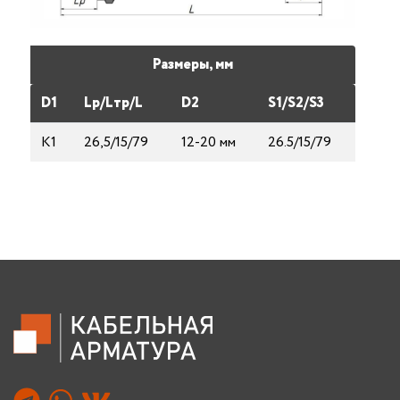
Размеры, мм
D1
Lp/Lтp/L
D2
S1/S2/S3
К1
26,5/15/79
12-20 мм
26.5/15/79