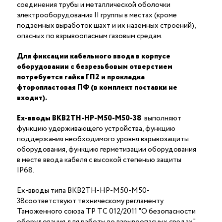
соединения трубы и металлической оболочки
электрооборудования II группы в местах (кроме
подземных выработок шахт и их наземных строений),
опасных по взрывоопасным газовым средам.
Для фиксации кабельного ввода в корпусе
оборудовании с безрезьбовым отверстием
потребуется гайка ГП2 и прокладка
фторопластовая ПФ (в комплект поставки не
входит).
Ex-вводы ВКВ2ТН-НР-М50-М50-38
выполняют
функцию удерживающего устройства, функцию
поддержания необходимого уровня взрывозащиты
оборудования, функцию герметизации оборудования
в месте ввода кабеля с высокой степенью защиты
IP68.
Ex-вводы типа ВКВ2ТН-НР-М50-М50-
38соответствуют техническому регламенту
Таможенного союза ТР ТС 012/2011 "О безопасности
оборудования для работы во взрывоопасных средах"