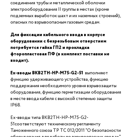
соединения трубы и металлической оболочки
электрооборудования II группы в местах (кроме
подземных выработок шахт и их наземных строений),
опасных по взрывоопасным газовым средам.
Для фиксации кабельного ввода в корпусе
оборудовании с безрезьбовым отверстием
потребуется гайка ГП2 и прокладка
фторопластовая ПФ (в комплект поставки не
входит).
Ex-вводы ВКВ2ТН-НР-М75-G2-51
выполняют
функцию удерживающего устройства, функцию
поддержания необходимого уровня взрывозащиты
оборудования, функцию герметизации оборудования
в месте ввода кабеля с высокой степенью защиты
IP68.
Ex-вводы типа ВКВ2ТН-НР-М75-G2-
51соответствуют техническому регламенту
Таможенного союза ТР ТС 012/2011 "О безопасности
оборудования для работы во взрывоопасных средах"