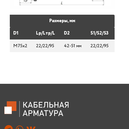
Размеры, мм
D1
Lp/Lтp/L
D2
S1/S2/S3
М75х2
22/22/95
42-51 мм
22/22/95