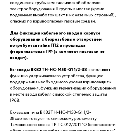
соединения трубы и металлической оболочки
электрооборудования II группы в местах (кроме
подземных выработок шахт и их наземных строений),
опасных по взрывоопасным газовым средам.
Для фиксации кабельного ввода в корпусе
оборудовании с безрезьбовым отверстием
потребуется гайка ГП2 и прокладка
фторопластовая ПФ (в комплект поставки не
входит).
Ex-вводы ВКВ2ТН-НС-М50-G1 1/2-38
выполняют
функцию удерживающего устройства, функцию
поддержания необходимого уровня взрывозащиты
оборудования, функцию герметизации оборудования
в месте ввода кабеля с высокой степенью защиты
IP68.
Ex-вводы типа ВКВ2ТН-НС-М50-G1 1/2-
38соответствуют техническому регламенту
Таможенного союза ТР ТС 012/2011 "О безопасности
оборудования для работы во взрывоопасных средах"