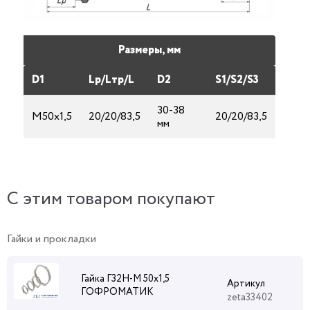
Размеры, мм
D1
Lp/Lтp/L
D2
S1/S2/S3
30-38
М50х1,5
20/20/83,5
20/20/83,5
мм
C этим товаром покупают
Гайки и прокладки
Гайка Г32Н-М 50х1,5
Артикул
ГОФРОМАТИК
zeta33402