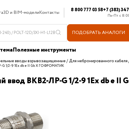
8 800 777 03 58
+7 (383) 34
та
3D и BIM-модели
Контакты
Пн-Пт с 8:0
ПОДОБРАТЬ
АНАЛОГИ
стема
Полезные инструменты
бельные вводы взрывозащищенные
Для небронированного кабеля
Р-G 1/2-9 1Ex db e II Gb X ГОФРОМАТИК
й ввод ВКВ2-ЛР-G 1/2-9 1Ex db e 