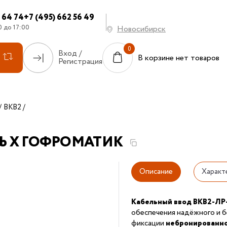
7 64 74
+7 (495) 662 56 49
0 до 17:00
Новосибирск
Вход /
В корзине нет товаров
Регистрация
ВКВ2
II Gb X ГОФРОМАТИК
Описание
Характ
Кабельный ввод ВКВ2-ЛР
обеспечения надёжного и б
фиксации
небронированно