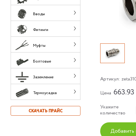
Вводы
Фитинги
Муфты
Болтовые
Заземление
Артикул:
zeta31
663.93
Цена
Термоусадка
Укажите
СКАЧАТЬ ПРАЙС
количество
Добавить 