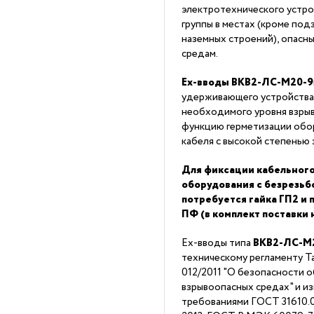
электротехнического устро
группы в местах (кроме под
наземных строений), опасн
средам.
Ex-вводы ВКВ2-ЛС-М20-9
удерживающего устройства
необходимого уровня взры
функцию герметизации обор
кабеля с высокой степенью
Для фиксации кабельного
оборудования с безрезь
потребуется гайка ГП2 и
ПФ (в комплект поставки 
Ex-вводы типа
ВКВ2-ЛС-М
техническому регламенту 
012/2011 "О безопасности 
взрывоопасных средах" и из
требованиями ГОСТ 31610.0