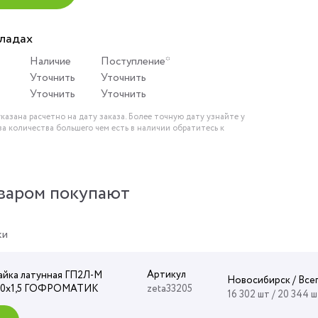
кладах
Наличие
Поступление*
Уточнить
Уточнить
Уточнить
Уточнить
казана расчетно на дату заказа. Более точную дату узнайте у
за количества большего чем есть в наличии обратитесь к
варом покупают
ки
Артикул
айка латунная ГП2Л-М
Новосибирск / Все
20х1,5 ГОФРОМАТИК
zeta33205
16 302 шт / 20 344 