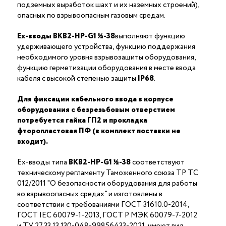
подземных выработок шахт и их наземных строений),
опасных по взрывоопасным газовым средам.
Ex-вводы ВКВ2-НР-G1 ½-38
выполняют функцию
удерживающего устройства, функцию поддержания
необходимого уровня взрывозащиты оборудования,
функцию герметизации оборудования в месте ввода
кабеля с высокой степенью защиты
IP68
.
Для фиксации кабельного ввода в корпусе
оборудования с безрезьбовым отверстием
потребуется гайка ГП2 и прокладка
фторопластовая ПФ (в комплект поставки не
входит).
Ex-вводы типа
ВКВ2-НР-G1 ½-38
соответствуют
техническому регламенту Таможенного союза ТР ТС
012/2011 "О безопасности оборудования для работы
во взрывоопасных средах" и изготовлены в
соответствии с требованиями ГОСТ 31610.0-2014,
ГОСТ IEC 60079-1-2013, ГОСТ Р МЭК 60079-7-2012
и ТУ 27.33.13.130-048-99856433-2021, имеют вид