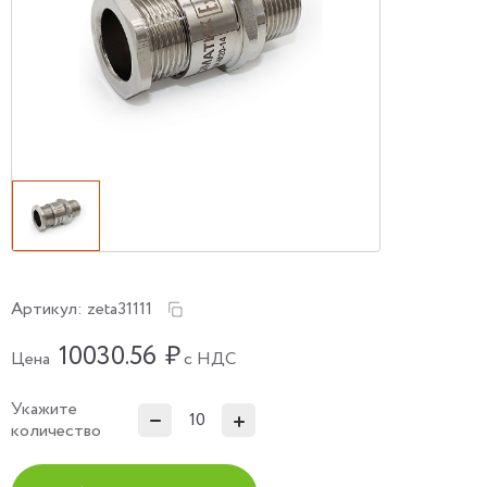
Артикул:
zeta31111
10030.56
₽
Цена
с НДС
Укажите
количество