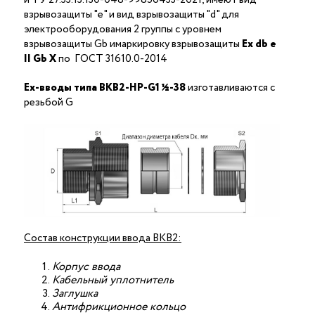
взрывозащиты "е" и вид взрывозащиты "d" для
электрооборудования 2 группы с уровнем
взрывозащиты Gb имаркировку взрывозащиты
Ех
db
е
II Gb X
по ГОСТ 31610.0-2014
Ex-вводы типа ВКВ2-НР-G1 ½-38
изготавливаются с
резьбой G
Состав конструкции ввода ВКВ2:
Корпус ввода
Кабельный уплотнитель
Заглушка
Антифрикционное кольцо