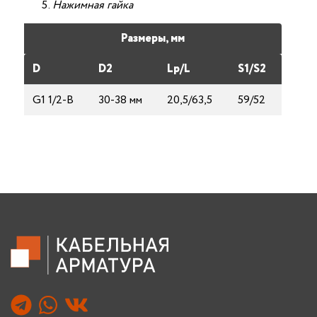
Нажимная гайка
Размеры, мм
D
D2
Lp/L
S1/S2
G1 1/2-B
30-38 мм
20,5/63,5
59/52