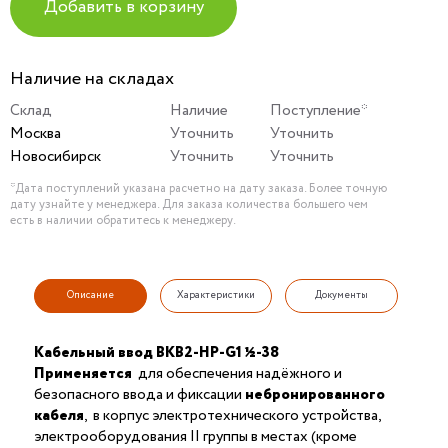
Добавить в корзину
Наличие на складах
Склад
Наличие
Поступление*
Москва
Уточнить
Уточнить
Новосибирск
Уточнить
Уточнить
*Дата поступлений указана расчетно на дату заказа. Более точную
дату узнайте у менеджера. Для заказа количества большего чем
есть в наличии обратитесь к менеджеру.
Описание
Характеристики
Документы
Кабельный ввод ВКВ2-НР-G1 ½-38
Применяется
для обеспечения надёжного и
безопасного ввода и фиксации
небронированного
кабеля
, в корпус электротехнического устройства,
электрооборудования II группы в местах (кроме