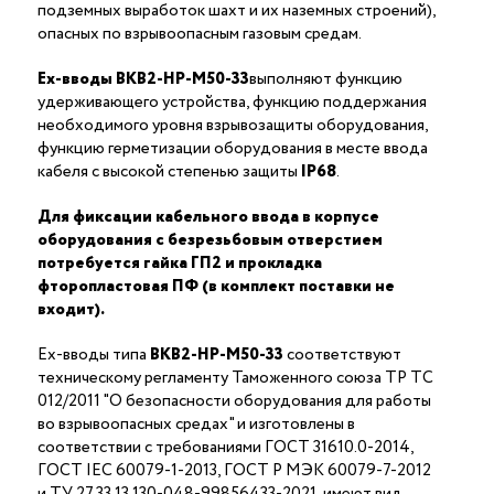
подземных выработок шахт и их наземных строений),
опасных по взрывоопасным газовым средам.
Ex-вводы ВКВ2-НР-М50-33
выполняют функцию
удерживающего устройства, функцию поддержания
необходимого уровня взрывозащиты оборудования,
функцию герметизации оборудования в месте ввода
кабеля с высокой степенью защиты
IP68
.
Для фиксации кабельного ввода в корпусе
оборудования с безрезьбовым отверстием
потребуется гайка ГП2 и прокладка
фторопластовая ПФ (в комплект поставки не
входит).
Ex-вводы типа
ВКВ2-НР-М50-33
соответствуют
техническому регламенту Таможенного союза ТР ТС
012/2011 "О безопасности оборудования для работы
во взрывоопасных средах" и изготовлены в
соответствии с требованиями ГОСТ 31610.0-2014,
ГОСТ IEC 60079-1-2013, ГОСТ Р МЭК 60079-7-2012
и ТУ 27.33.13.130-048-99856433-2021, имеют вид