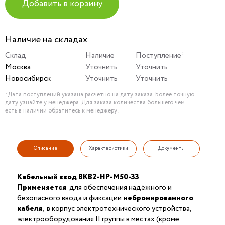
Добавить в корзину
Наличие на складах
Склад
Наличие
Поступление*
Москва
Уточнить
Уточнить
Новосибирск
Уточнить
Уточнить
*Дата поступлений указана расчетно на дату заказа. Более точную
дату узнайте у менеджера. Для заказа количества большего чем
есть в наличии обратитесь к менеджеру.
Описание
Характеристики
Документы
Кабельный ввод ВКВ2-НР-М50-33
Применяется
для обеспечения надёжного и
безопасного ввода и фиксации
небронированного
кабеля
, в корпус электротехнического устройства,
электрооборудования II группы в местах (кроме