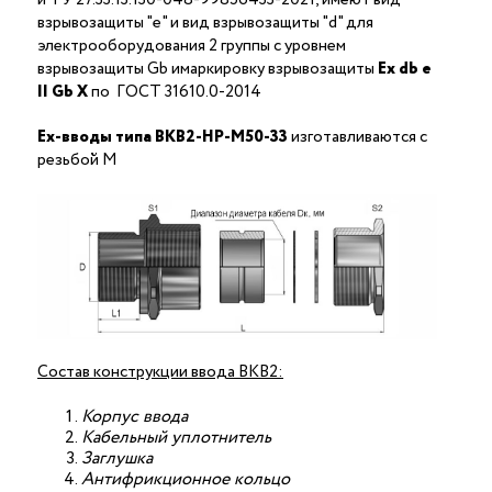
взрывозащиты "е" и вид взрывозащиты "d" для
электрооборудования 2 группы с уровнем
взрывозащиты Gb имаркировку взрывозащиты
Ех
db
е
II Gb X
по ГОСТ 31610.0-2014
Ex-вводы типа ВКВ2-НР-М50-33
изготавливаются с
резьбой M
Состав конструкции ввода ВКВ2:
Корпус ввода
Кабельный уплотнитель
Заглушка
Антифрикционное кольцо