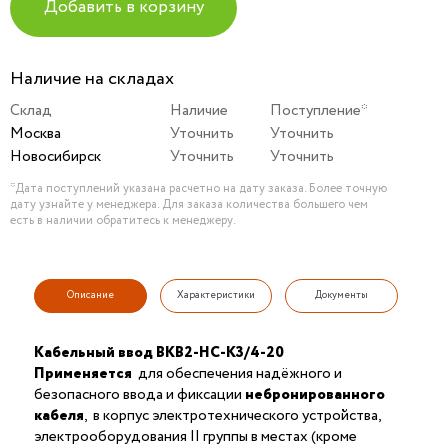
Добавить в корзину
Наличие на складах
Склад
Наличие
Поступление*
Москва
Уточнить
Уточнить
Новосибирск
Уточнить
Уточнить
*Дата поступлений указана расчетно на дату заказа. Более точную
дату узнайте у менеджера. Для заказа количества большего чем
есть в наличии обратитесь к менеджеру.
Описание
Характеристики
Документы
Кабельный ввод ВКВ2-НС-K3/4-20
Применяется
для обеспечения надёжного и
безопасного ввода и фиксации
небронированного
кабеля
, в корпус электротехнического устройства,
электрооборудования II группы в местах (кроме