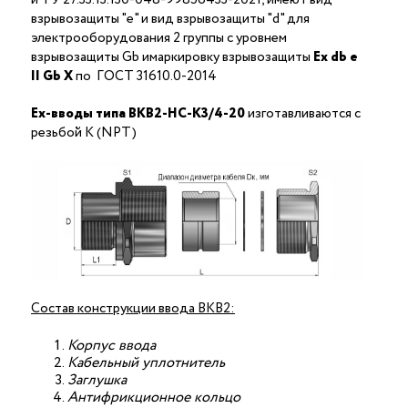
взрывозащиты "е" и вид взрывозащиты "d" для
электрооборудования 2 группы с уровнем
взрывозащиты Gb имаркировку взрывозащиты
Ех
db
е
II Gb X
по ГОСТ 31610.0-2014
Ex-вводы типа ВКВ2-НС-K3/4-20
изготавливаются с
резьбой K (NPT)
Состав конструкции ввода ВКВ2:
Корпус ввода
Кабельный уплотнитель
Заглушка
Антифрикционное кольцо