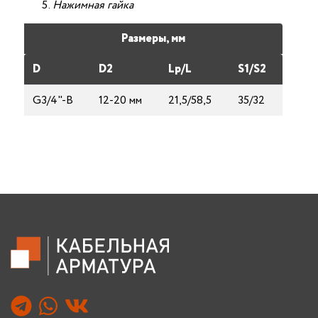
Нажимная гайка
Размеры, мм
D
D2
Lp/L
S1/S2
G3/4"-B
12-20 мм
21,5/58,5
35/32