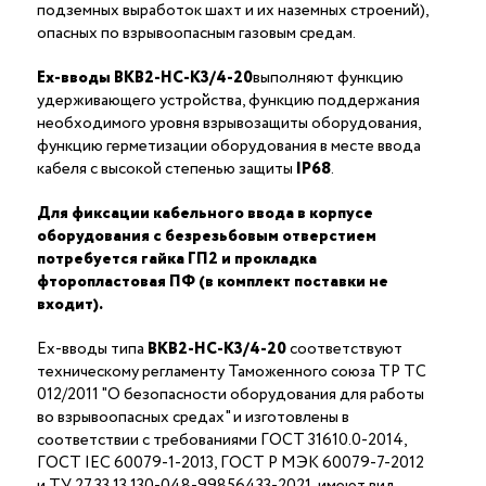
подземных выработок шахт и их наземных строений),
опасных по взрывоопасным газовым средам.
Ex-вводы ВКВ2-НС-K3/4-20
выполняют функцию
удерживающего устройства, функцию поддержания
необходимого уровня взрывозащиты оборудования,
функцию герметизации оборудования в месте ввода
кабеля с высокой степенью защиты
IP68
.
Для фиксации кабельного ввода в корпусе
оборудования с безрезьбовым отверстием
потребуется гайка ГП2 и прокладка
фторопластовая ПФ (в комплект поставки не
входит).
Ex-вводы типа
ВКВ2-НС-K3/4-20
соответствуют
техническому регламенту Таможенного союза ТР ТС
012/2011 "О безопасности оборудования для работы
во взрывоопасных средах" и изготовлены в
соответствии с требованиями ГОСТ 31610.0-2014,
ГОСТ IEC 60079-1-2013, ГОСТ Р МЭК 60079-7-2012
и ТУ 27.33.13.130-048-99856433-2021, имеют вид