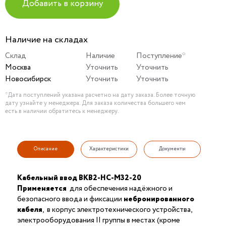
Добавить в корзину
Наличие на складах
Склад
Наличие
Поступление*
Москва
Уточнить
Уточнить
Новосибирск
Уточнить
Уточнить
*Дата поступлений указана расчетно на дату заказа. Более точную
дату узнайте у менеджера. Для заказа количества большего чем
есть в наличии обратитесь к менеджеру.
Описание
Характеристики
Документы
Кабельный ввод ВКВ2-НС-М32-20
Применяется
для обеспечения надёжного и
безопасного ввода и фиксации
небронированного
кабеля
, в корпус электротехнического устройства,
электрооборудования II группы в местах (кроме