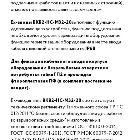
подземных выработок шахт и их наземных строений),
опасных по взрывоопасным газовым средам.
Ex-вводы ВКВ2-НС-М32-20
выполняют функцию
удерживающего устройства, функцию поддержания
необходимого уровня взрывозащиты оборудования,
функцию герметизации оборудования в месте ввода
кабеля с высокой степенью защиты
IP68
.
Для фиксации кабельного ввода в корпусе
оборудования с безрезьбовым отверстием
потребуется гайка ГП2 и прокладка
фторопластовая ПФ (в комплект поставки не
входит).
Ex-вводы типа
ВКВ2-НС-М32-20
соответствуют
техническому регламенту Таможенного союза ТР ТС
012/2011 "О безопасности оборудования для работы
во взрывоопасных средах" и изготовлены в
соответствии с требованиями ГОСТ 31610.0-2014,
ГОСТ IEC 60079-1-2013, ГОСТ Р МЭК 60079-7-2012
и ТУ 27.33.13.130-048-99856433-2021, имеют вид