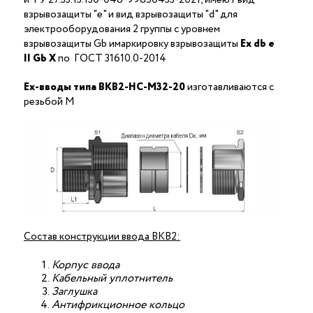
взрывозащиты "е" и вид взрывозащиты "d" для
электрооборудования 2 группы с уровнем
взрывозащиты Gb имаркировку взрывозащиты
Ех
db
е
II Gb X
по ГОСТ 31610.0-2014
Ex-вводы типа ВКВ2-НС-М32-20
изготавливаются с
резьбой M
Состав конструкции ввода ВКВ2:
Корпус ввода
Кабельный уплотнитель
Заглушка
Антифрикционное кольцо