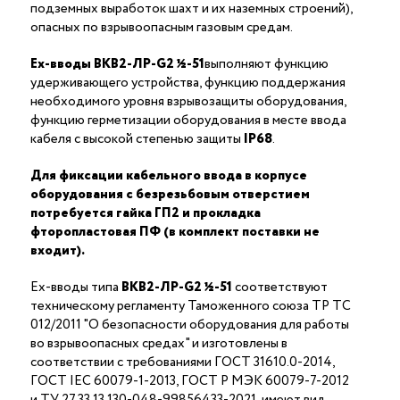
подземных выработок шахт и их наземных строений),
опасных по взрывоопасным газовым средам.
Ex-вводы ВКВ2-ЛР-G2 ½-51
выполняют функцию
удерживающего устройства, функцию поддержания
необходимого уровня взрывозащиты оборудования,
функцию герметизации оборудования в месте ввода
кабеля с высокой степенью защиты
IP68
.
Для фиксации кабельного ввода в корпусе
оборудования с безрезьбовым отверстием
потребуется гайка ГП2 и прокладка
фторопластовая ПФ (в комплект поставки не
входит).
Ex-вводы типа
ВКВ2-ЛР-G2 ½-51
соответствуют
техническому регламенту Таможенного союза ТР ТС
012/2011 "О безопасности оборудования для работы
во взрывоопасных средах" и изготовлены в
соответствии с требованиями ГОСТ 31610.0-2014,
ГОСТ IEC 60079-1-2013, ГОСТ Р МЭК 60079-7-2012
и ТУ 27.33.13.130-048-99856433-2021, имеют вид