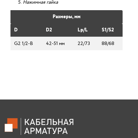
Нажимная гайка
Размеры, мм
D
D2
Lp/L
S1/S2
G2 1/2-B
42-51 мм
22/73
88/68