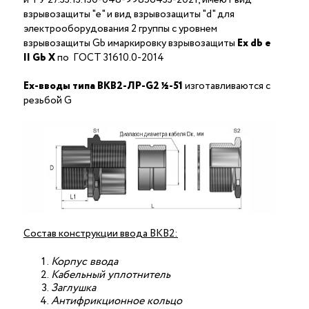
взрывозащиты "е" и вид взрывозащиты "d" для
электрооборудования 2 группы с уровнем
взрывозащиты Gb имаркировку взрывозащиты
Ех
db
е
II Gb X
по ГОСТ 31610.0-2014
Ex-вводы типа ВКВ2-ЛР-G2 ½-51
изготавливаются с
резьбой G
Состав конструкции ввода ВКВ2:
Корпус ввода
Кабельный уплотнитель
Заглушка
Антифрикционное кольцо