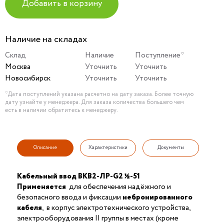
Добавить в корзину
Наличие на складах
Склад
Наличие
Поступление*
Москва
Уточнить
Уточнить
Новосибирск
Уточнить
Уточнить
*Дата поступлений указана расчетно на дату заказа. Более точную
дату узнайте у менеджера. Для заказа количества большего чем
есть в наличии обратитесь к менеджеру.
Описание
Характеристики
Документы
Кабельный ввод ВКВ2-ЛР-G2 ½-51
Применяется
для обеспечения надёжного и
безопасного ввода и фиксации
небронированного
кабеля
, в корпус электротехнического устройства,
электрооборудования II группы в местах (кроме