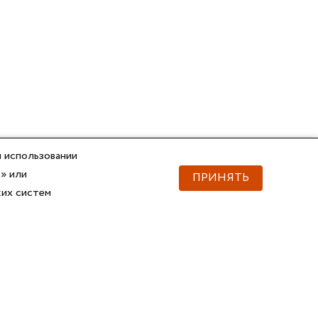
 использовании
» или
ПРИНЯТЬ
ких систем
Документы
Скачать документы
Прайс
Прайс
Каталог ГОФРОМАТИК
Каталог ГОФРОМАТИК