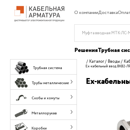
О компании
Доставка
Опла
Решения
Трубная си
Каталог
Вводы
Ка
Ех-кабельный ввод ВКВ2-ЛР
Трубная система
Ех-кабельны
Трубы металлические
Скобы и хомуты
Металлорукав
Коробки