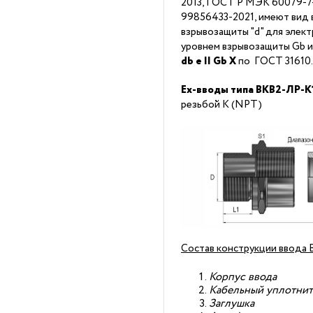
2013, ГОСТ Р МЭК 60079-7-2
99856433-2021, имеют вид 
взрывозащиты "d" для элек
уровнем взрывозащиты Gb 
db
е II Gb X
по ГОСТ 31610
Ex-вводы типа ВКВ2-ЛР-K
резьбой K (NPT)
Состав конструкции ввода 
Корпус ввода
Кабельный уплотнит
Заглушка