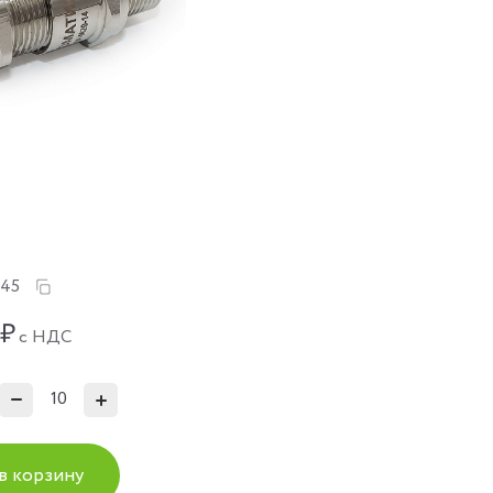
145
₽
с НДС
в корзину