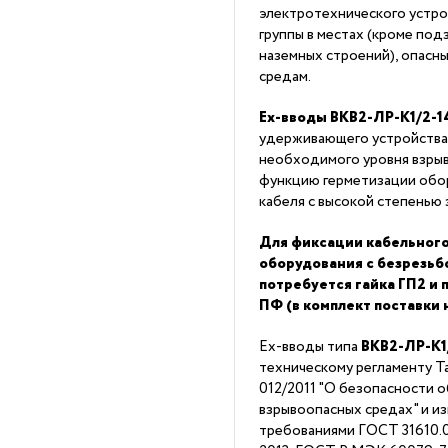
электротехнического устро
группы в местах (кроме под
наземных строений), опасн
средам.
Ex-вводы ВКВ2-ЛР-K1/2-1
удерживающего устройства
необходимого уровня взры
функцию герметизации обор
кабеля с высокой степенью
Для фиксации кабельного
оборудования с безрезь
потребуется гайка ГП2 и
ПФ (в комплект поставки 
Ex-вводы типа
ВКВ2-ЛР-K1
техническому регламенту 
012/2011 "О безопасности 
взрывоопасных средах" и из
требованиями ГОСТ 31610.0