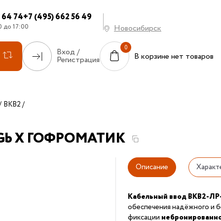
7 64 74
+7 (495) 662 56 49
0 до 17:00
Новосибирск
Вход /
В корзине нет товаров
Регистрация
ВКВ2
 II Gb X ГОФРОМАТИК
Описание
Характ
Кабельный ввод ВКВ2-ЛР
обеспечения надёжного и б
фиксации
небронированно