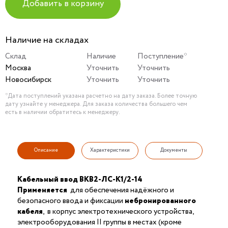
Добавить в корзину
Наличие на складах
Склад
Наличие
Поступление*
Москва
Уточнить
Уточнить
Новосибирск
Уточнить
Уточнить
*Дата поступлений указана расчетно на дату заказа. Более точную
дату узнайте у менеджера. Для заказа количества большего чем
есть в наличии обратитесь к менеджеру.
Описание
Характеристики
Документы
Кабельный ввод ВКВ2-ЛС-K1/2-14
Применяется
для обеспечения надёжного и
безопасного ввода и фиксации
небронированного
кабеля
, в корпус электротехнического устройства,
электрооборудования II группы в местах (кроме