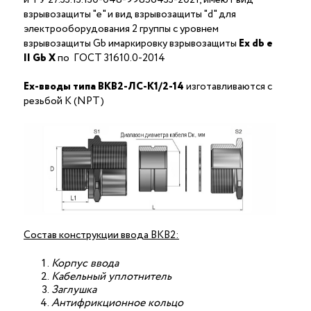
взрывозащиты "е" и вид взрывозащиты "d" для
электрооборудования 2 группы с уровнем
взрывозащиты Gb имаркировку взрывозащиты
Ех
db
е
II Gb X
по ГОСТ 31610.0-2014
Ex-вводы типа ВКВ2-ЛС-K1/2-14
изготавливаются с
резьбой K (NPT)
Состав конструкции ввода ВКВ2:
Корпус ввода
Кабельный уплотнитель
Заглушка
Антифрикционное кольцо