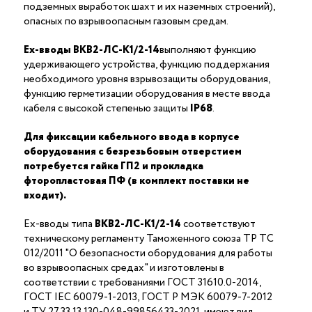
подземных выработок шахт и их наземных строений),
опасных по взрывоопасным газовым средам.
Ex-вводы ВКВ2-ЛС-K1/2-14
выполняют функцию
удерживающего устройства, функцию поддержания
необходимого уровня взрывозащиты оборудования,
функцию герметизации оборудования в месте ввода
кабеля с высокой степенью защиты
IP68
.
Для фиксации кабельного ввода в корпусе
оборудования с безрезьбовым отверстием
потребуется гайка ГП2 и прокладка
фторопластовая ПФ (в комплект поставки не
входит).
Ex-вводы типа
ВКВ2-ЛС-K1/2-14
соответствуют
техническому регламенту Таможенного союза ТР ТС
012/2011 "О безопасности оборудования для работы
во взрывоопасных средах" и изготовлены в
соответствии с требованиями ГОСТ 31610.0-2014,
ГОСТ IEC 60079-1-2013, ГОСТ Р МЭК 60079-7-2012
и ТУ 27.33.13.130-048-99856433-2021, имеют вид