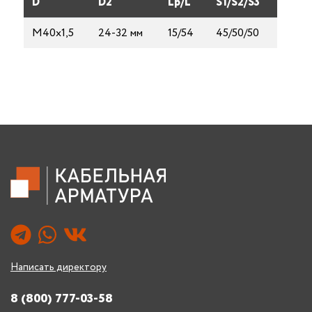
D
D2
Lp/L
S1/S2/S3
М40х1,5
24-32 мм
15/54
45/50/50
Написать директору
8 (800) 777-03-58