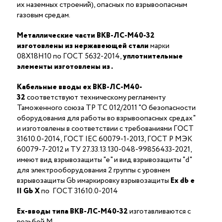
их наземных строений), опасных по взрывоопасным
газовым средам.
Металлические части ВКВ-ЛС-М40-32
изготовлены из нержавеющей стали
марки
08Х18Н10 по ГОСТ 5632-2014,
уплотнительные
элементы изготовлены из
.
Кабельные вводы ex ВКВ-ЛС-М40-
32
соответствуют техническому регламенту
Таможенного союза ТР ТС 012/2011 "О безопасности
оборудования для работы во взрывоопасных средах"
и изготовлены в соответствии с требованиями ГОСТ
31610.0-2014, ГОСТ IEC 60079-1-2013, ГОСТ Р МЭК
60079-7-2012 и ТУ 27.33.13.130-048-99856433-2021,
имеют вид взрывозащиты "е" и вид взрывозащиты "d"
для электрооборудования 2 группы с уровнем
взрывозащиты Gb имаркировку взрывозащиты
Ех
db
е
II Gb X
по ГОСТ 31610.0-2014
Ex-вводы типа ВКВ-ЛС-М40-32
изготавливаются с
резьбой M