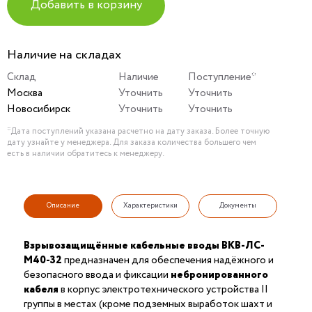
Добавить в корзину
Наличие на складах
Склад
Наличие
Поступление*
Москва
Уточнить
Уточнить
Новосибирск
Уточнить
Уточнить
*Дата поступлений указана расчетно на дату заказа. Более точную
дату узнайте у менеджера. Для заказа количества большего чем
есть в наличии обратитесь к менеджеру.
Описание
Характеристики
Документы
Взрывозащищённые кабельные вводы ВКВ-ЛС-
М40-32
предназначен для обеспечения надёжного и
безопасного ввода и фиксации
небронированного
кабеля
в корпус электротехнического устройства II
группы в местах (кроме подземных выработок шахт и