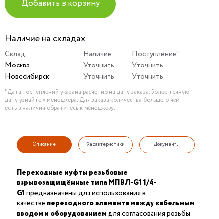
Добавить в корзину
Наличие на складах
Склад
Наличие
Поступление*
Москва
Уточнить
Уточнить
Новосибирск
Уточнить
Уточнить
*Дата поступлений указана расчетно на дату заказа. Более точную
дату узнайте у менеджера. Для заказа количества большего чем
есть в наличии обратитесь к менеджеру.
Описание
Характеристики
Документы
Переходные муфты резьбовые
взрывозащищённые типа МПВЛ-G1 1/4-
G1
предназначены для использования в
качестве
переходного элемента между кабельным
вводом и оборудованием
для согласования резьбы