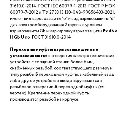
31610.0-2014, ГОСТ IEC 60079-1-2013, ГОСТ Р МЭК
60079-7-2012 и ТУ 27.33.13.130-048-99856433-2021,
имеют вид взрывозащиты "е" и вид взрывозащиты "d"
для электрооборудования 2 группы с уровнем
взрывозащиты Gb и маркировку взрывозащиты
Ех db е
II Gb U
по ГОСТ 31610.0-2014
Переходные муфты взрывозащищенные
устанавливаются
в отверстия электротехнических
устройств с толщиной стенки более 6 мм,
снабжённых резьбой, соответствующего размеру и
типу резьбы
Б
переходной муфты, а кабельный ввод
либо другое устройство ввода вкручивается в
резьбовое отверстие
А
переходной муфты (см.
чертеж). Крепление переходной муфты
производится резьбой на корпусе.