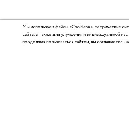
Мы используем файлы «Cookies» и метрические сис
сайта, а также для улучшения и индивидуальной н
продолжая пользоваться сайтом, вы соглашаетесь 
8 (800) 777-03-58
8 (495) 662-56-49
8 (383) 347-64-74
Режим работы:
Написать директору
Пн-Пт с 8:00 до 17:00
Сб-Вс выходной