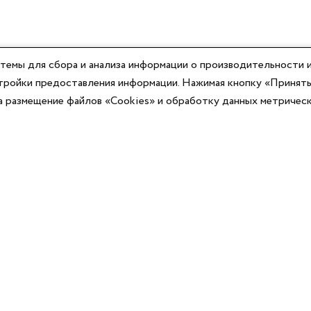
темы для сбора и анализа информации о производительности и
астройки предоставления информации. Нажимая кнопку «Принять
на размещение файлов «Cookies» и обработку данных метричес
Компания
Юридическая информация
О компании
Договор-оферты
Контакты
Политики конфиденциальности
Реквизиты
Согласие на информационную рассылку
Оплата
Согласие на обработку ПД
Доставка
Публичная оферта программы лояльности
Новости