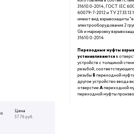
изготовлены в соответстви
31610.0-2014, ГОСТ IEC 60
60079-7-2012 и ТУ 27.33.13
имеют вид взрывозащиты "е"
электрооборудования 2 гру
Gb и маркировку взрывоза
31610.0-2014
Переходные муфты взры
устанавливаются
в отверс
устройств с толщиной стен
резьбой, соответствующего
резьбы
Б
переходной муфты,
другое устройство ввода вк
отверстие
А
переходной муф
переходной муфты производ
Цена
го
57.76 руб.