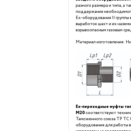
разного размера и типа, а 
поддержания необходимого
Ex-оборудования II группы 
выработок шахт и их наземн
взрывоопасным газовым сре
Материал изготовления: Ни
Ex-переходные муфты ти
М20
соответствуют технич
Таможенного союза ТР ТС 0
оборудования для работы в