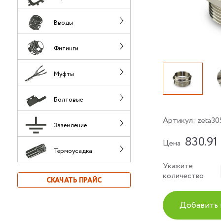
Вводы
Фитинги
Муфты
Болтовые
Артикул:
zeta30
Заземление
830.91
Цена
Термоусадка
Укажите
количество
СКАЧАТЬ ПРАЙС
Добавить 