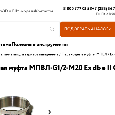
8 800 777 03 58
+7 (383) 34
та
3D и BIM-модели
Контакты
Пн-Пт с 8:0
ПОДОБРАТЬ
АНАЛОГИ
стема
Полезные инструменты
бельные вводы взрывозащищенные
Переходные муфты МПВЛ
Ex
ная муфта МПВЛ-G1/2-М20 Ех db e 