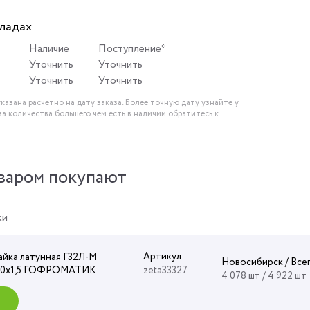
кладах
Наличие
Поступление*
Уточнить
Уточнить
Уточнить
Уточнить
казана расчетно на дату заказа. Более точную дату узнайте у
за количества большего чем есть в наличии обратитесь к
варом покупают
ки
Артикул
айка латунная Г32Л-М
Новосибирск / Все
20х1,5 ГОФРОМАТИК
zeta33327
4 078 шт / 4 922 шт