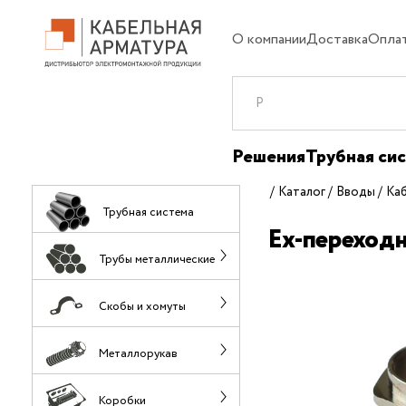
О компании
Доставка
Опла
Решения
Трубная си
Каталог
Вводы
Ка
Трубная система
Ex-переход
Трубы металлические
Скобы и хомуты
Металлорукав
Коробки