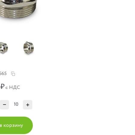
565
₽
с НДС
в корзину