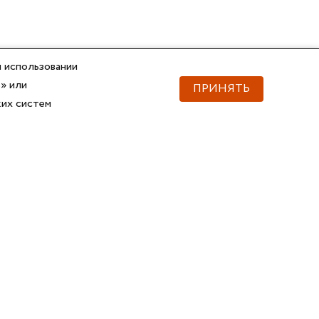
 использовании
» или
ПРИНЯТЬ
ких систем
Документы
Скачать документы
Прайс
Прайс
Каталог ГОФРОМАТИК
Каталог ГОФРОМАТИК
API для импорта товаров
Справочник
Сертификаты, ТУ
3D и BIM-модели