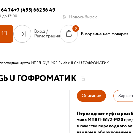
7 64 74
+7 (495) 662 56 49
0 до 17:00
Новосибирск
Вход /
В корзине нет товаров
Регистрация
-переходная муфта МПВЛ-G1/2-М20 Ех db e II Gb U ГОФРОМАТИК
II Gb U ГОФРОМАТИК
Описание
Характ
Переходные муфты резь
типа МПВЛ-G1/2-М20
пред
в качестве
переходного э
вводом и оборудованием