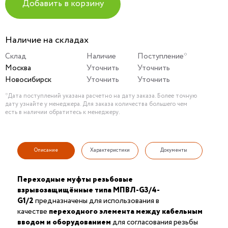
Добавить в корзину
Наличие на складах
Склад
Наличие
Поступление*
Москва
Уточнить
Уточнить
Новосибирск
Уточнить
Уточнить
*Дата поступлений указана расчетно на дату заказа. Более точную
дату узнайте у менеджера. Для заказа количества большего чем
есть в наличии обратитесь к менеджеру.
Описание
Характеристики
Документы
Переходные муфты резьбовые
взрывозащищённые типа МПВЛ-G3/4-
G1/2
предназначены для использования в
качестве
переходного элемента между кабельным
вводом и оборудованием
для согласования резьбы