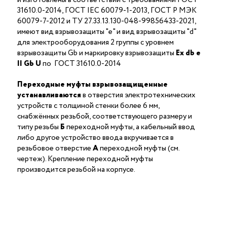
31610.0-2014, ГОСТ IEC 60079-1-2013, ГОСТ Р МЭК
60079-7-2012 и ТУ 27.33.13.130-048-99856433-2021,
имеют вид взрывозащиты "е" и вид взрывозащиты "d"
для электрооборудования 2 группы с уровнем
взрывозащиты Gb и маркировку взрывозащиты
Ех db е
II Gb U
по ГОСТ 31610.0-2014
Переходные муфты взрывозащищенные
устанавливаются
в отверстия электротехнических
устройств с толщиной стенки более 6 мм,
снабжённых резьбой, соответствующего размеру и
типу резьбы
Б
переходной муфты, а кабельный ввод
либо другое устройство ввода вкручивается в
резьбовое отверстие
А
переходной муфты (см.
чертеж). Крепление переходной муфты
производится резьбой на корпусе.