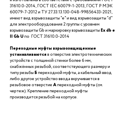
31610.0-2014, ГОСТ IEC 60079-1-2013, ГОСТ Р МЭК
60079-7-2012 и ТУ 27.33.13.130-048-99856433-2021,
имеют вид взрывозащиты "е" и вид взрывозащиты "d"
для электрооборудования 2 группы с уровнем
взрывозащиты Gb и маркировку взрывозащиты
Ех db е
II Gb U
по ГОСТ 31610.0-2014
Переходные муфты взрывозащищенные
устанавливаются
в отверстия электротехнических
устройств с толщиной стенки более 6 мм,
снабжённых резьбой, соответствующего размеру и
типу резьбы
Б
переходной муфты, а кабельный ввод
либо другое устройство ввода вкручивается в
резьбовое отверстие
А
переходной муфты (см.
чертеж). Крепление переходной муфты
производится резьбой на корпусе.