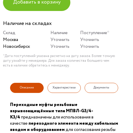
Добавить в корзину
Наличие на складах
Склад
Наличие
Поступление*
Москва
Уточнить
Уточнить
Новосибирск
Уточнить
Уточнить
*Дата поступлений указана расчетно на дату заказа. Более точную
дату узнайте у менеджера. Для заказа количества большего чем
есть в наличии обратитесь к менеджеру.
Описание
Характеристики
Документы
Переходные муфты резьбовые
взрывозащищённые типа МПВЛ-G3/4-
К3/4
предназначены для использования в
качестве
переходного элемента между кабельным
вводом и оборудованием
для согласования резьбы