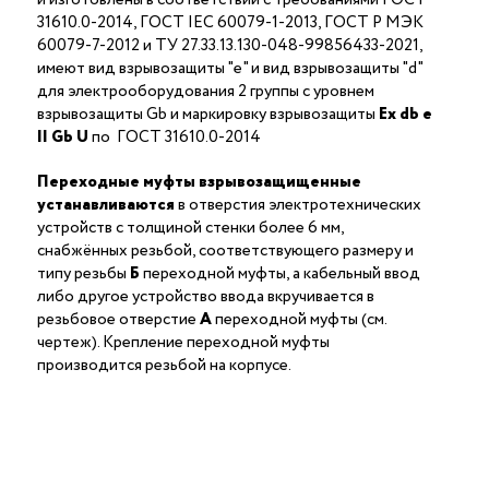
31610.0-2014, ГОСТ IEC 60079-1-2013, ГОСТ Р МЭК
60079-7-2012 и ТУ 27.33.13.130-048-99856433-2021,
имеют вид взрывозащиты "е" и вид взрывозащиты "d"
для электрооборудования 2 группы с уровнем
взрывозащиты Gb и маркировку взрывозащиты
Ех db е
II Gb U
по ГОСТ 31610.0-2014
Переходные муфты взрывозащищенные
устанавливаются
в отверстия электротехнических
устройств с толщиной стенки более 6 мм,
снабжённых резьбой, соответствующего размеру и
типу резьбы
Б
переходной муфты, а кабельный ввод
либо другое устройство ввода вкручивается в
резьбовое отверстие
А
переходной муфты (см.
чертеж). Крепление переходной муфты
производится резьбой на корпусе.