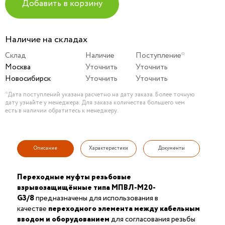
Добавить в корзину
Наличие на складах
Склад
Наличие
Поступление*
Москва
Уточнить
Уточнить
Новосибирск
Уточнить
Уточнить
*Дата поступлений указана расчетно на дату заказа. Более точную
дату узнайте у менеджера. Для заказа количества большего чем
есть в наличии обратитесь к менеджеру.
Описание
Характеристики
Документы
Переходные муфты резьбовые
взрывозащищённые типа МПВЛ-М20-
G3/8
предназначены для использования в
качестве
переходного элемента между кабельным
вводом и оборудованием
для согласования резьбы