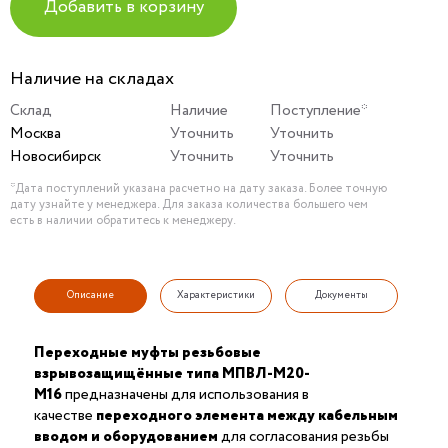
Добавить в корзину
Наличие на складах
Склад
Наличие
Поступление*
Москва
Уточнить
Уточнить
Новосибирск
Уточнить
Уточнить
*Дата поступлений указана расчетно на дату заказа. Более точную
дату узнайте у менеджера. Для заказа количества большего чем
есть в наличии обратитесь к менеджеру.
Описание
Характеристики
Документы
Переходные муфты резьбовые
взрывозащищённые типа МПВЛ-М20-
М16
предназначены для использования в
качестве
переходного элемента между кабельным
вводом и оборудованием
для согласования резьбы