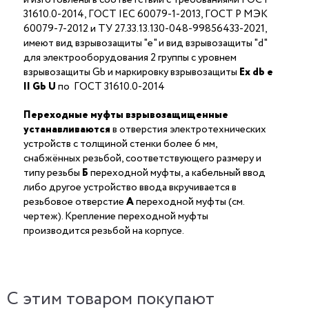
31610.0-2014, ГОСТ IEC 60079-1-2013, ГОСТ Р МЭК
60079-7-2012 и ТУ 27.33.13.130-048-99856433-2021,
имеют вид взрывозащиты "е" и вид взрывозащиты "d"
для электрооборудования 2 группы с уровнем
взрывозащиты Gb и маркировку взрывозащиты
Ех db е
II Gb U
по ГОСТ 31610.0-2014
Переходные муфты взрывозащищенные
устанавливаются
в отверстия электротехнических
устройств с толщиной стенки более 6 мм,
снабжённых резьбой, соответствующего размеру и
типу резьбы
Б
переходной муфты, а кабельный ввод
либо другое устройство ввода вкручивается в
резьбовое отверстие
А
переходной муфты (см.
чертеж). Крепление переходной муфты
производится резьбой на корпусе.
C этим товаром покупают