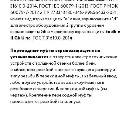
31610.0-2014, ГОСТ IEC 60079-1-2013, ГОСТ Р МЭК
60079-7-2012 и ТУ 27.33.13.130-048-99856433-2021,
имеют вид взрывозащиты "е" и вид взрывозащиты "d"
для электрооборудования 2 группы с уровнем
взрывозащиты Gb и маркировку взрывозащиты
Ех db е
II Gb U
по ГОСТ 31610.0-2014
Переходные муфты взрывозащищенные
устанавливаются
в отверстия электротехнических
устройств с толщиной стенки более 6 мм,
снабжённых резьбой, соответствующего размеру и
типу резьбы
Б
переходной муфты, а кабельный ввод
либо другое устройство ввода вкручивается в
резьбовое отверстие
А
переходной муфты (см.
чертеж). Крепление переходной муфты
производится резьбой на корпусе.