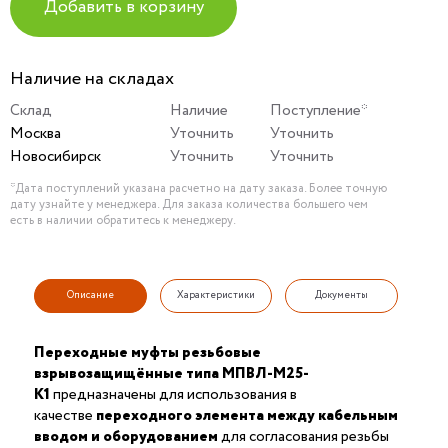
Добавить в корзину
Наличие на складах
Склад
Наличие
Поступление*
Москва
Уточнить
Уточнить
Новосибирск
Уточнить
Уточнить
*Дата поступлений указана расчетно на дату заказа. Более точную
дату узнайте у менеджера. Для заказа количества большего чем
есть в наличии обратитесь к менеджеру.
Описание
Характеристики
Документы
Переходные муфты резьбовые
взрывозащищённые типа МПВЛ-М25-
К1
предназначены для использования в
качестве
переходного элемента между кабельным
вводом и оборудованием
для согласования резьбы