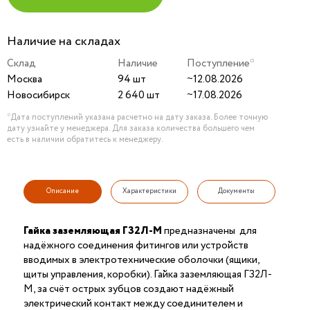
Наличие на складах
Склад
Наличие
Поступление*
Москва
94 шт
~12.08.2026
Новосибирск
2 640 шт
~17.08.2026
*Дата поступлений указана расчетно на дату заказа. Более точную
дату узнайте у менеджера. Для заказа количества большего чем
есть в наличии обратитесь к менеджеру.
Описание
Характеристики
Документы
Гайка заземляющая ГЗ2Л-М
предназначены для
надёжного соединения фитингов или устройств
вводимых в электротехнические оболочки (ящики,
щиты управления, коробки). Гайка заземляющая ГЗ2Л-
М, за счёт острых зубцов создают надёжный
электрический контакт между соединителем и