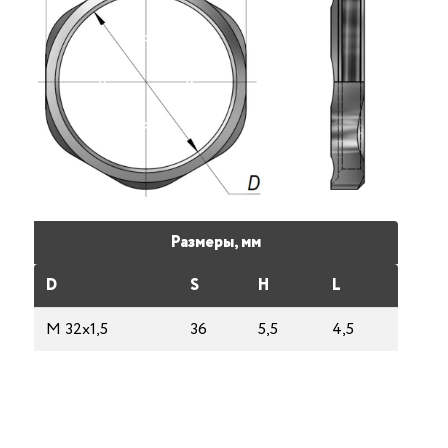
Размеры, мм
D
S
H
L
M 32х1,5
36
5,5
4,5