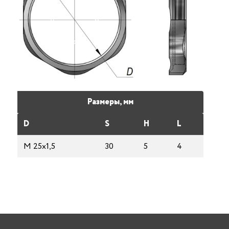
Размеры, мм
D
S
H
L
M 25х1,5
30
5
4