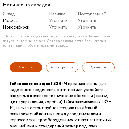
Наличие на складах
Склад
Наличие
Поступление*
Москва
Уточнить
Уточнить
Новосибирск
Уточнить
Уточнить
*Дата поступлений указана расчетно на дату заказа. Более точную
дату узнайте у менеджера. Для заказа количества большего чем
есть в наличии обратитесь к менеджеру.
Описание
Характеристики
Документы
Гайка заземляющая ГЗ2Н-М
предназначены для
надёжного соединения фитингов или устройств
вводимых в электротехнические оболочки (ящики,
щиты управления, коробки). Гайка заземляющая ГЗ2Н-
М, за счёт острых зубцов создают надёжный
электрический контакт между соединителем и
корпусом электрооборудования. Имеют эстетичный
внешний вид и стандартный размер под ключ.