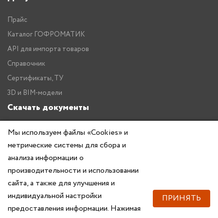
Прайс
Каталог ГОФРОМАТИК
API для импорта товаров
Справочник
Сертификаты, ТУ
3D и BIM-модели
Скачать документы
Прайс
Мы используем файлы «Cookies» и
Каталог ГОФРОМАТИК
метрические системы для сбора и
анализа информации о
производительности и использовании
сайта, а также для улучшения и
индивидуальной настройки
ПРИНЯТЬ
предоставления информации. Нажимая
Copyright © 2026 — ZKABEL.RU Все права защищены