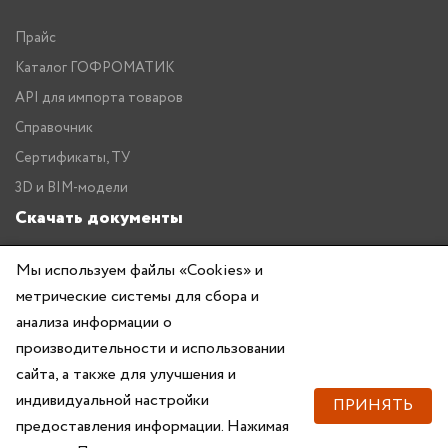
Прайс
Каталог ГОФРОМАТИК
API для импорта товаров
Справочник
Сертификаты, ТУ
3D и BIM-модели
Скачать документы
Прайс
Мы используем файлы «Cookies» и
Каталог ГОФРОМАТИК
метрические системы для сбора и
анализа информации о
производительности и использовании
сайта, а также для улучшения и
индивидуальной настройки
ПРИНЯТЬ
предоставления информации. Нажимая
Copyright © 2026 — ZKABEL.RU Все права защищены