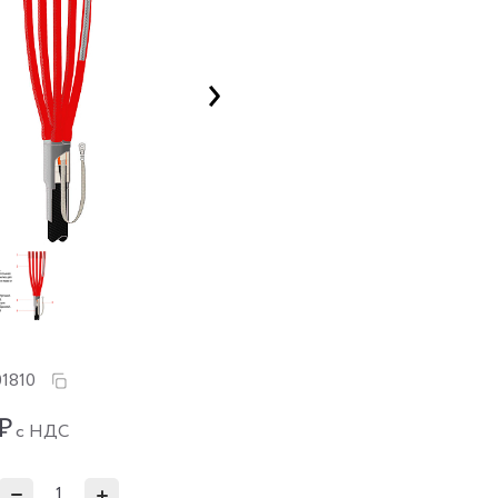
1810
₽
с НДС