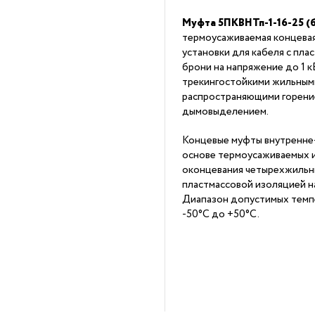
Муфта 5ПКВНТп-1-16-25 (
термоусаживаемая концева
установки для кабеля с пла
брони на напряжение до 1 к
трекингостойкими жильным
распространяющими горение
дымовыделением.
Концевые муфты внутренне
основе термоусаживаемых 
оконцевания четырехжильны
пластмассовой изоляцией на
Диапазон допустимых темп
-50°С до +50°С.