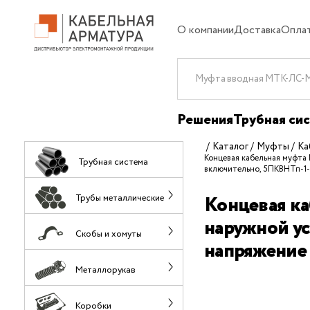
О компании
Доставка
Опла
Решения
Трубная си
Каталог
Муфты
Ка
Концевая кабельная муфта
Трубная система
включительно, 5ПКВНТп-1-1
Концевая ка
Трубы металлические
наружной ус
Скобы и хомуты
напряжение 
Металлорукав
Коробки