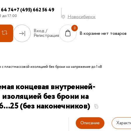
7 64 74
+7 (495) 662 56 49
0 до 17:00
Новосибирск
Вход /
В корзине нет товаров
Регистрация
с пластмассовой изоляцией без брони на напряжение до 1 кВ
мая концевая внутренней-
 изоляцией без брони на
...25 (без наконечников)
Описание
Характ