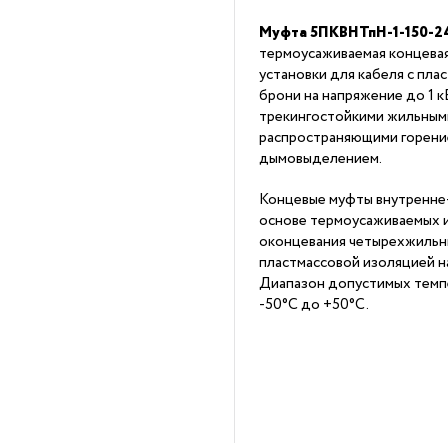
Муфта 5ПКВНТпН-1-150-24
термоусаживаемая концева
установки для кабеля с пла
брони на напряжение до 1 к
трекингостойкими жильным
распространяющими горение
дымовыделением.
Концевые муфты внутренне
основе термоусаживаемых 
оконцевания четырехжильны
пластмассовой изоляцией на
Диапазон допустимых темп
-50°С до +50°С.