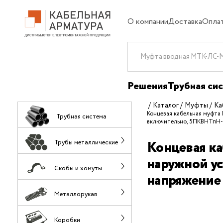
О компании
Доставка
Опла
Решения
Трубная си
Каталог
Муфты
Ка
Концевая кабельная муфта
Трубная система
включительно, 5ПКВНТпН-1-
Концевая ка
Трубы металлические
наружной ус
Скобы и хомуты
напряжение 
Металлорукав
Коробки