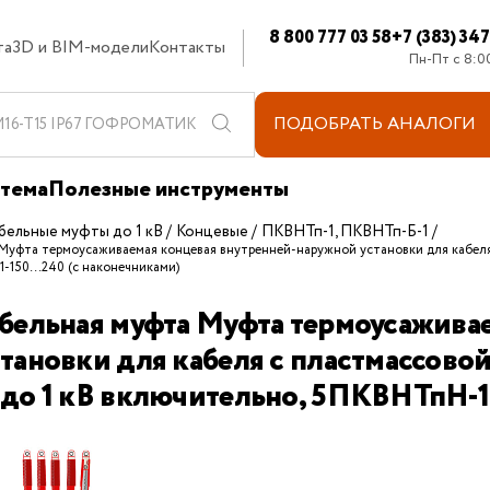
8 800 777 03 58
+7 (383) 34
та
3D и BIM-модели
Контакты
Пн-Пт с 8:0
ПОДОБРАТЬ
АНАЛОГИ
стема
Полезные инструменты
бельные муфты до 1 кВ
Концевые
ПКВНТп-1, ПКВНТп-Б-1
 Муфта термоусаживаемая концевая внутренней-наружной установки для кабеля 
150...240 (с наконечниками)
бельная муфта Муфта термоусаживае
тановки для кабеля с пластмассовой
до 1 кВ включительно, 5ПКВНТпН-1-