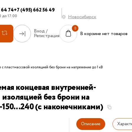
7 64 74
+7 (495) 662 56 49
0 до 17:00
Новосибирск
Вход /
В корзине нет товаров
Регистрация
с пластмассовой изоляцией без брони на напряжение до 1 кВ
мая концевая внутренней-
 изоляцией без брони на
150...240 (с наконечниками)
Описание
Характ