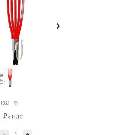
1821
4
₽
с НДС