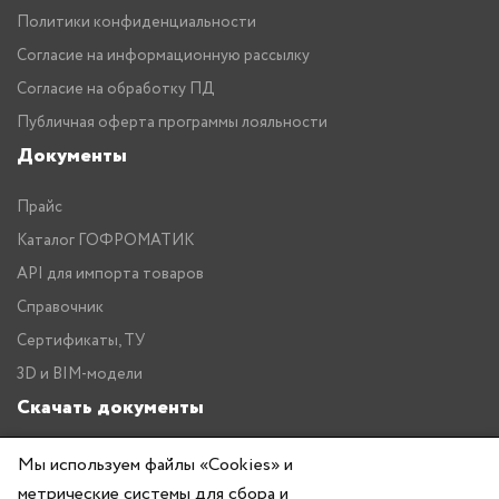
Политики конфиденциальности
Согласие на информационную рассылку
Согласие на обработку ПД
Публичная оферта программы лояльности
Документы
Прайс
Каталог ГОФРОМАТИК
API для импорта товаров
Справочник
Сертификаты, ТУ
3D и BIM-модели
Скачать документы
Прайс
Мы используем файлы «Cookies» и
метрические системы для сбора и
Каталог ГОФРОМАТИК